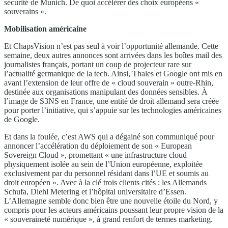
sécurité de Munich. De quoi accélérer des choix européens «
souverains ».
Mobilisation américaine
Et ChapsVision n’est pas seul à voir l’opportunité allemande. Cette
semaine, deux autres annonces sont arrivées dans les boîtes mail des
journalistes français, portant un coup de projecteur rare sur
l’actualité germanique de la tech. Ainsi, Thales et Google ont mis en
avant l’extension de leur offre de « cloud souverain » outre-Rhin,
destinée aux organisations manipulant des données sensibles. À
l’image de S3NS en France, une entité de droit allemand sera créée
pour porter l’initiative, qui s’appuie sur les technologies américaines
de Google.
Et dans la foulée, c’est AWS qui a dégainé son communiqué pour
annoncer l’accélération du déploiement de son « European
Sovereign Cloud », promettant « une infrastructure cloud
physiquement isolée au sein de l’Union européenne, exploitée
exclusivement par du personnel résidant dans l’UE et soumis au
droit européen ». Avec à la clé trois clients cités : les Allemands
Schufa, Diehl Metering et l’hôpital universitaire d’Essen.
L’Allemagne semble donc bien être une nouvelle étoile du Nord, y
compris pour les acteurs américains poussant leur propre vision de la
« souveraineté numérique », à grand renfort de termes marketing.