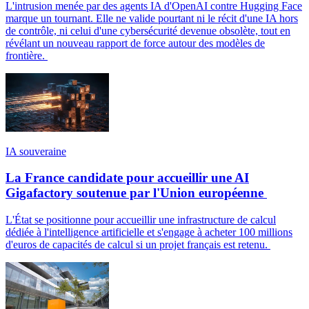
L'intrusion menée par des agents IA d'OpenAI contre Hugging Face
marque un tournant. Elle ne valide pourtant ni le récit d'une IA hors
de contrôle, ni celui d'une cybersécurité devenue obsolète, tout en
révélant un nouveau rapport de force autour des modèles de
frontière.
IA souveraine
La France candidate pour accueillir une AI
Gigafactory soutenue par l'Union européenne
L'État se positionne pour accueillir une infrastructure de calcul
dédiée à l'intelligence artificielle et s'engage à acheter 100 millions
d'euros de capacités de calcul si un projet français est retenu.