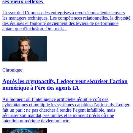
ses vieux réflexes
L'essor de l'IA pousse les entreprises à revoir leurs attentes envers
les managers techniques. Les compétences relationnelles, la diversité
des équipes et l'autorité deviennent des leviers de performance
autant que d'inclusion. Oui, mais...
Chronique
Après les cryptoactifs, Ledger veut sécuriser l’action
numérique à l’ère des agents IA
Au moment où l’intelligence artificielle réduit le coût des
cyberattaques et multiplie les systèmes capables d’agir seuls, Ledger
fait un pari : ne pas chercher à rendre l’agent infaillible, mais
sécuriser son mandat, ses limites et le moment précis où une
intention numérique devient un acte.