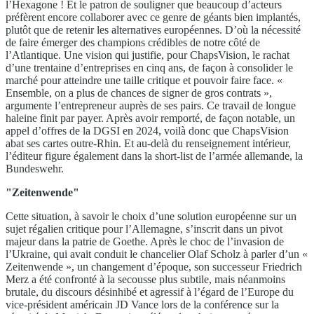
l’Hexagone ! Et le patron de souligner que beaucoup d’acteurs
préfèrent encore collaborer avec ce genre de géants bien implantés,
plutôt que de retenir les alternatives européennes. D’où la nécessité
de faire émerger des champions crédibles de notre côté de
l’Atlantique. Une vision qui justifie, pour ChapsVision, le rachat
d’une trentaine d’entreprises en cinq ans, de façon à consolider le
marché pour atteindre une taille critique et pouvoir faire face. «
Ensemble, on a plus de chances de signer de gros contrats »,
argumente l’entrepreneur auprès de ses pairs. Ce travail de longue
haleine finit par payer. Après avoir remporté, de façon notable, un
appel d’offres de la DGSI en 2024, voilà donc que ChapsVision
abat ses cartes outre-Rhin. Et au-delà du renseignement intérieur,
l’éditeur figure également dans la short-list de l’armée allemande, la
Bundeswehr.
"Zeitenwende"
Cette situation, à savoir le choix d’une solution européenne sur un
sujet régalien critique pour l’Allemagne, s’inscrit dans un pivot
majeur dans la patrie de Goethe. Après le choc de l’invasion de
l’Ukraine, qui avait conduit le chancelier Olaf Scholz à parler d’un «
Zeitenwende », un changement d’époque, son successeur Friedrich
Merz a été confronté à la secousse plus subtile, mais néanmoins
brutale, du discours désinhibé et agressif à l’égard de l’Europe du
vice-président américain JD Vance lors de la conférence sur la