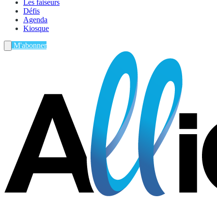
Les faiseurs
Défis
Agenda
Kiosque
M'abonner