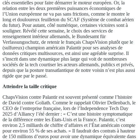
clés essentielles pour faire démarrer le moteur européen. Or, la
relation entre les deux premières puissances économiques de
l’Union européenne ne va pas sans frictions, comme le montre le
long et douloureux feuilleton du SCAF (Système de combat aérien
du futur). Pour autant, côté numérique, certaines victoires sont à
souligner. Révélé cette semaine, le choix des services de
renseignement intérieur allemands, le Bundesamt für
Verfassungsschutz, de retenir le français ChapsVision plutôt que le
(sulfureux) champion américain Palantir pour ses analyses de
données critiques multisources, est ainsi une agréable surprise. Il
s’inscrit dans une dynamique plus large qui voit de nombreuses
sociétés de la tech courtiser les acteurs allemands, publics et privés,
depuis que la posture transatlantique de notre voisin n’est plus aussi
rigide que par le passé.
Atteindre la taille critique
ChapsVision contre Palantir est souvent présenté comme l’histoire
de David contre Goliath. Comme le rappelait Olivier Dellenbach, le
CEO de l’entreprise française, lors de l’Independence Tech Day
2025 d’Alliancy l’été dernier : « C’est une histoire symptomatique
de la différence entre les États-Unis et la France. Palantir, c’est
environ 2,5 milliards de chiffre d’affaires et l’État américain compte
pour environ 55 % de ses achats. » Il faudrait des contrats à hauteur
de 150 millions d’euros pour avoir une dynamique équivalente dans