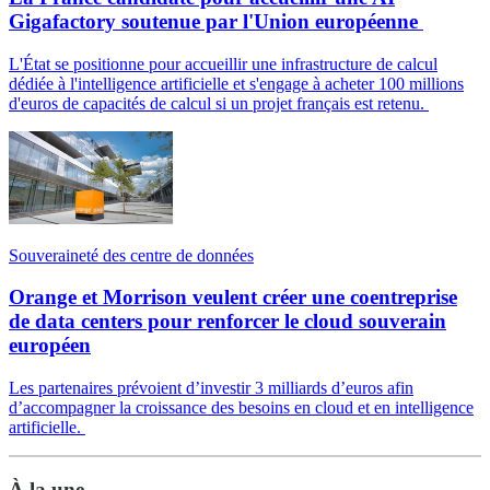
Gigafactory soutenue par l'Union européenne
L'État se positionne pour accueillir une infrastructure de calcul
dédiée à l'intelligence artificielle et s'engage à acheter 100 millions
d'euros de capacités de calcul si un projet français est retenu.
Souveraineté des centre de données
Orange et Morrison veulent créer une coentreprise
de data centers pour renforcer le cloud souverain
européen
Les partenaires prévoient d’investir 3 milliards d’euros afin
d’accompagner la croissance des besoins en cloud et en intelligence
artificielle.
À la une