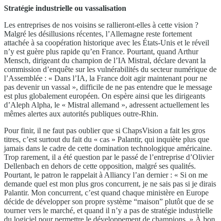
Stratégie industrielle ou vassalisation
Les entreprises de nos voisins se rallieront-elles à cette vision ?
Malgré les désillusions récentes, l’Allemagne reste fortement
attachée à sa coopération historique avec les États-Unis et le réveil
n’y est guère plus rapide qu’en France. Pourtant, quand Arthur
Mensch, dirigeant du champion de l’IA Mistral, déclare devant la
commission d’enquête sur les vulnérabilités du secteur numérique de
l’Assemblée : « Dans l’IA, la France doit agir maintenant pour ne
pas devenir un vassal », difficile de ne pas entendre que le message
est plus globalement européen. On espère ainsi que les dirigeants
d’Aleph Alpha, le « Mistral allemand », adressent actuellement les
mêmes alertes aux autorités publiques outre-Rhin.
Pour finir, il ne faut pas oublier que si ChapsVision a fait les gros
titres, c’est surtout du fait du « cas » Palantir, qui inquiète plus que
jamais dans le cadre de cette domination technologique américaine.
Trop rarement, il a été question par le passé de l’entreprise d’Olivier
Dellenbach en dehors de cette opposition, malgré ses qualités.
Pourtant, le patron le rappelait à Alliancy l’an dernier : « Si on me
demande quel est mon plus gros concurrent, je ne sais pas si je dirais
Palantir. Mon concurrent, c’est quand chaque ministère en Europe
décide de développer son propre système “maison” plutôt que de se
tourner vers le marché, et quand il n’y a pas de stratégie industrielle
du logiciel pour permettre le développement de champions. » À bon