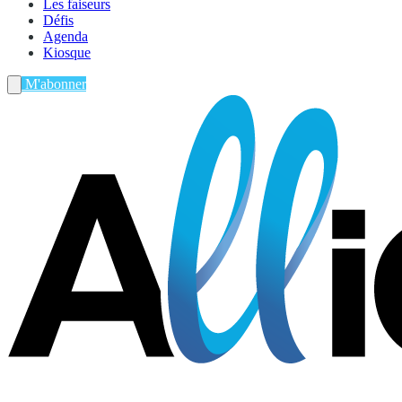
Les faiseurs
Défis
Agenda
Kiosque
M'abonner