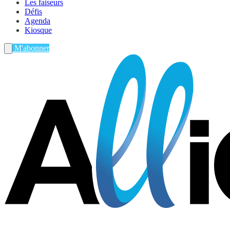
Les faiseurs
Défis
Agenda
Kiosque
M'abonner