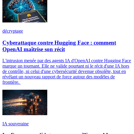
décryptage
Cyberattaque contre Hugging Face : comment
OpenAI maîtrise son récit
L'intrusion menée par des agents IA d'OpenAI contre Hugging Face
marque un tournant. Elle ne valide pourtant ni le récit d'une IA hors
de contrôle, ni celui d'une cybersécurité devenue obsolète, tout en
révélant un nouveau rapport de force autour des modèles de
frontière.
IA souveraine