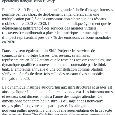
opérateurs français selon l’Arcep.
Pour The Shift Project, l’adoption à grande échelle d’usages intenses
permise par ces choix de déploiement engendrerait ainsi une
multiplication par 2,5 de la consommation électrique des réseaux
mobiles entre 2020 et 2030. Le think tank indique également que le
déploiement indifférencié des services des mondes virtuels
(metaverse) contribuerait à placer le numérique sur une trajectoire
d’impact représentant près de 7 % des émissions carbone mondiales
en 2030.
Dans le viseur également du Shift Project : les services de
connectivité en orbites basses. Ces réseaux satellitaires
représentaient en 2022 autant que le reste des activités spatiales, une
dynamique qualifiée à nouveau comme insoutenable par le think
tank. L’empreinte annuelle d’une constellation comme Starlink
s’élèverait à près de deux fois celle des réseaux fixes et mobiles
français en 2020.
La dynamique insufflée aujourd’hui aux infrastructures et usages est
ainsi cyclique : l’un alimente l’autre et vice-versa. Les infrastructures
et réseaux sont dimensionnés à l’aune des usages attendus. Ce
dimensionnement entraîne un surplus d’usage et des nouveaux
usages plus énergivores que par le passé. Ils atteignent alors un
nouveau pallier appelant à une nouvelle augmentation de la capacité
des réseaux. Pour The Shift Project cette alimentation commune de