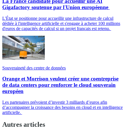
La France candidate pour accueillir une AI
Gigafactory soutenue par l'Union européenne
L'État se positionne pour accueillir une infrastructure de calcul
dédiée à l'intelligence artificielle et s'engage à acheter 100 millions
d'euros de capacités de calcul si un projet français est retenu.
Souveraineté des centre de données
Orange et Morrison veulent créer une coentreprise
de data centers pour renforcer le cloud souverain
européen
Les partenaires prévoient d’investir 3 milliards d’euros afin
d’accompagner la croissance des besoins en cloud et en intelligence
artificielle.
Autres articles