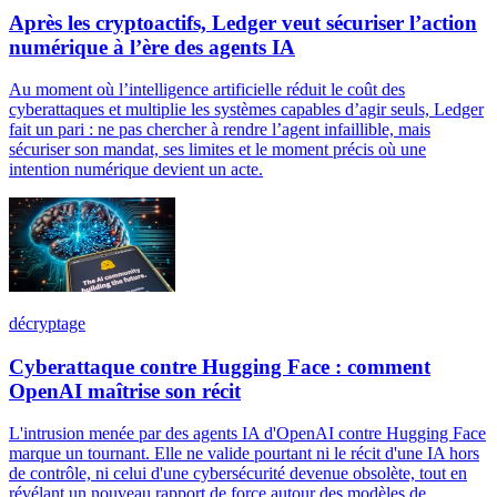
Après les cryptoactifs, Ledger veut sécuriser l’action
numérique à l’ère des agents IA
Au moment où l’intelligence artificielle réduit le coût des
cyberattaques et multiplie les systèmes capables d’agir seuls, Ledger
fait un pari : ne pas chercher à rendre l’agent infaillible, mais
sécuriser son mandat, ses limites et le moment précis où une
intention numérique devient un acte.
décryptage
Cyberattaque contre Hugging Face : comment
OpenAI maîtrise son récit
L'intrusion menée par des agents IA d'OpenAI contre Hugging Face
marque un tournant. Elle ne valide pourtant ni le récit d'une IA hors
de contrôle, ni celui d'une cybersécurité devenue obsolète, tout en
révélant un nouveau rapport de force autour des modèles de