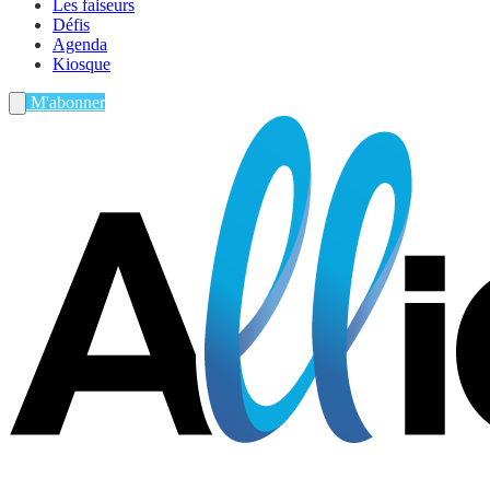
Les faiseurs
Défis
Agenda
Kiosque
M'abonner