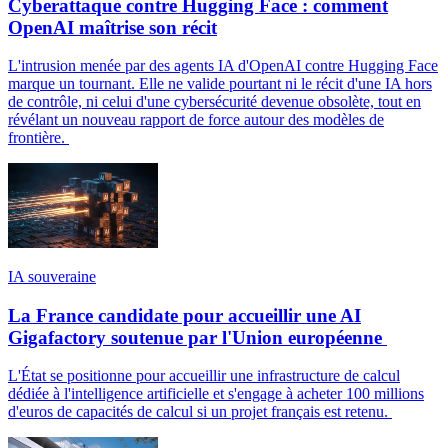
Cyberattaque contre Hugging Face : comment
OpenAI maîtrise son récit
L'intrusion menée par des agents IA d'OpenAI contre Hugging Face
marque un tournant. Elle ne valide pourtant ni le récit d'une IA hors
de contrôle, ni celui d'une cybersécurité devenue obsolète, tout en
révélant un nouveau rapport de force autour des modèles de
frontière.
IA souveraine
La France candidate pour accueillir une AI
Gigafactory soutenue par l'Union européenne
L'État se positionne pour accueillir une infrastructure de calcul
dédiée à l'intelligence artificielle et s'engage à acheter 100 millions
d'euros de capacités de calcul si un projet français est retenu.