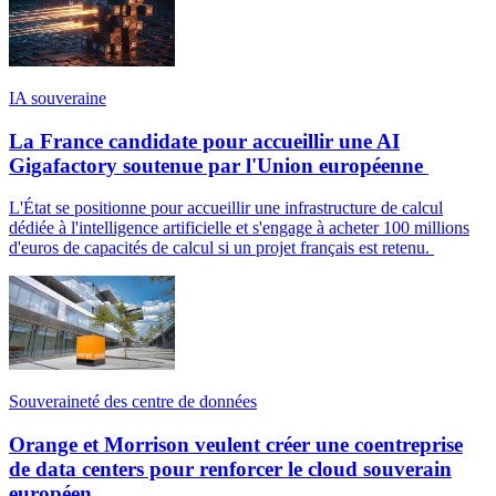
IA souveraine
La France candidate pour accueillir une AI
Gigafactory soutenue par l'Union européenne
L'État se positionne pour accueillir une infrastructure de calcul
dédiée à l'intelligence artificielle et s'engage à acheter 100 millions
d'euros de capacités de calcul si un projet français est retenu.
Souveraineté des centre de données
Orange et Morrison veulent créer une coentreprise
de data centers pour renforcer le cloud souverain
européen