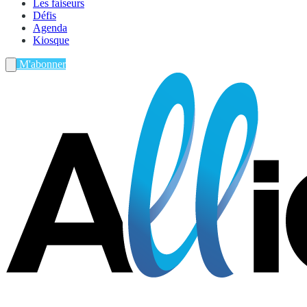
Les faiseurs
Défis
Agenda
Kiosque
M'abonner