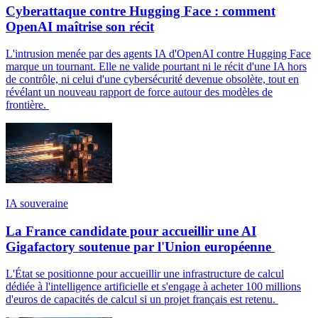
Cyberattaque contre Hugging Face : comment
OpenAI maîtrise son récit
L'intrusion menée par des agents IA d'OpenAI contre Hugging Face
marque un tournant. Elle ne valide pourtant ni le récit d'une IA hors
de contrôle, ni celui d'une cybersécurité devenue obsolète, tout en
révélant un nouveau rapport de force autour des modèles de
frontière.
IA souveraine
La France candidate pour accueillir une AI
Gigafactory soutenue par l'Union européenne
L'État se positionne pour accueillir une infrastructure de calcul
dédiée à l'intelligence artificielle et s'engage à acheter 100 millions
d'euros de capacités de calcul si un projet français est retenu.