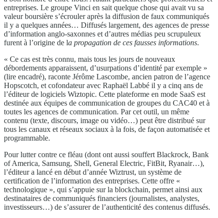
entreprises. Le groupe Vinci en sait quelque chose qui avait vu sa
valeur boursière s’écrouler après la diffusion de faux communiqués
il y a quelques années… Diffusés largement, des agences de presse
d’information anglo-saxonnes et d’autres médias peu scrupuleux
furent à l’origine de l
a
propagation de ces fausses informations
.
« Ce cas est très connu, mais tous les jours de nouveaux
débordements apparaissent, d’usurpations d’identité par exemple »
(lire encadré), raconte Jérôme Lascombe, ancien patron de l’agence
Hopscotch, et cofondateur avec Raphaël Labbé il y a cinq ans de
l’éditeur de logiciels Wiztopic. Cette plateforme en mode SaaS est
destinée aux équipes de communication de groupes du CAC40 et à
toutes les agences de communication. Par cet outil, un même
contenu (texte, discours, image ou vidéo…) peut être distribué sur
tous les canaux et réseaux sociaux à la fois, de façon automatisée et
programmable.
Pour lutter contre ce fléau (dont ont aussi souffert Blackrock, Bank
of America, Samsung, Shell, General Electric, FitBit, Ryanair…),
l’éditeur a lancé en début d’année Wiztrust, un système de
certification de l’information des entreprises. Cette offre «
technologique », qui s’appuie sur la blockchain, permet ainsi aux
destinataires de communiqués financiers (journalistes, analystes,
investisseurs…) de s’assurer de l’authenticité des contenus diffusés.