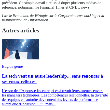
précédent. Ce simple e-mail a réussi à duper plusieurs médias de
référence, notamment le Financial Times et CNBC news.
Lire le livre blanc de Wiztopic sur le Corporate news hacking et la
manipulation de l'information
Autres articles
Bug de genre
La tech veut un autre leadership... sans renoncer à
ses vieux réflexes
L'essor de l'IA pousse les entreprises à revoir leurs attentes envers
les managers techniques. Les compétences relationnelles, la diversité
des équipes et l'autorité deviennent des leviers de performance
autant que d'inclusion. Oui, mais...