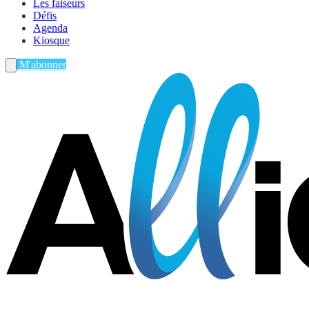
Les faiseurs
Défis
Agenda
Kiosque
M'abonner