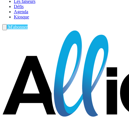
Les faiseurs
Défis
Agenda
Kiosque
M'abonner