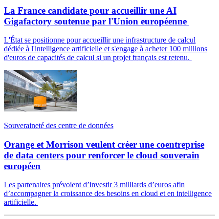
La France candidate pour accueillir une AI
Gigafactory soutenue par l'Union européenne
L'État se positionne pour accueillir une infrastructure de calcul
dédiée à l'intelligence artificielle et s'engage à acheter 100 millions
d'euros de capacités de calcul si un projet français est retenu.
Souveraineté des centre de données
Orange et Morrison veulent créer une coentreprise
de data centers pour renforcer le cloud souverain
européen
Les partenaires prévoient d’investir 3 milliards d’euros afin
d’accompagner la croissance des besoins en cloud et en intelligence
artificielle.