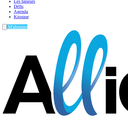
Les faiseurs
Défis
Agenda
Kiosque
M'abonner