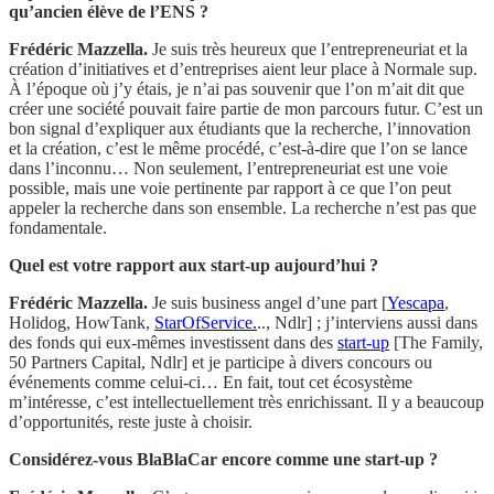
qu’ancien élève de l’ENS ?
Frédéric Mazzella.
Je suis très heureux que l’entrepreneuriat et la
création d’initiatives et d’entreprises aient leur place à Normale sup.
À l’époque où j’y étais, je n’ai pas souvenir que l’on m’ait dit que
créer une société pouvait faire partie de mon parcours futur. C’est un
bon signal d’expliquer aux étudiants que la recherche, l’innovation
et la création, c’est le même procédé, c’est-à-dire que l’on se lance
dans l’inconnu… Non seulement, l’entrepreneuriat est une voie
possible, mais une voie pertinente par rapport à ce que l’on peut
appeler la recherche dans son ensemble. La recherche n’est pas que
fondamentale.
Quel est votre rapport aux start-up aujourd’hui ?
Frédéric Mazzella.
Je suis business angel d’une part [
Yescapa
,
Holidog, HowTank,
StarOfService.
.., Ndlr] ; j’interviens aussi dans
des fonds qui eux-mêmes investissent dans des
start-up
[The Family,
50 Partners Capital, Ndlr] et je participe à divers concours ou
événements comme celui-ci… En fait, tout cet écosystème
m’intéresse, c’est intellectuellement très enrichissant. Il y a beaucoup
d’opportunités, reste juste à choisir.
Considérez-vous BlaBlaCar encore comme une start-up ?