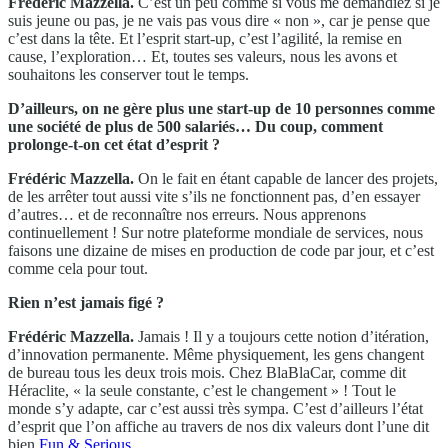
Frédéric Mazzella.
C’est un peu comme si vous me demandiez si je
suis jeune ou pas, je ne vais pas vous dire « non », car je pense que
c’est dans la tête. Et l’esprit start-up, c’est l’agilité, la remise en
cause, l’exploration… Et, toutes ses valeurs, nous les avons et
souhaitons les conserver tout le temps.
D’ailleurs, on ne gère plus une start-up de 10 personnes comme
une société de plus de 500 salariés… Du coup, comment
prolonge-t-on cet état d’esprit ?
Frédéric Mazzella.
On le fait en étant capable de lancer des projets,
de les arrêter tout aussi vite s’ils ne fonctionnent pas, d’en essayer
d’autres… et de reconnaître nos erreurs. Nous apprenons
continuellement ! Sur notre plateforme mondiale de services, nous
faisons une dizaine de mises en production de code par jour, et c’est
comme cela pour tout.
Rien n’est jamais figé ?
Frédéric Mazzella.
Jamais ! Il y a toujours cette notion d’itération,
d’innovation permanente. Même physiquement, les gens changent
de bureau tous les deux trois mois. Chez BlaBlaCar, comme dit
Héraclite, « la seule constante, c’est le changement » ! Tout le
monde s’y adapte, car c’est aussi très sympa. C’est d’ailleurs l’état
d’esprit que l’on affiche au travers de nos dix valeurs dont l’une dit
bien
Fun & Serious
.