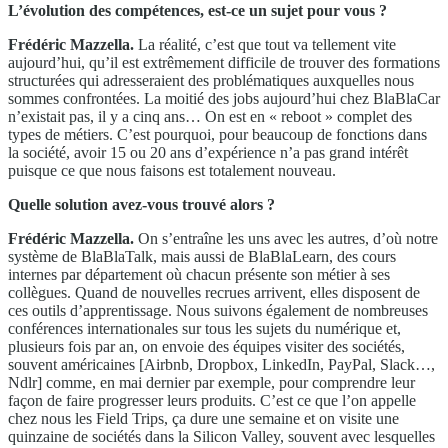
L’évolution des compétences, est-ce un sujet pour vous ?
Frédéric Mazzella.
La réalité, c’est que tout va tellement vite
aujourd’hui, qu’il est extrêmement difficile de trouver des formations
structurées qui adresseraient des problématiques auxquelles nous
sommes confrontées. La moitié des jobs aujourd’hui chez BlaBlaCar
n’existait pas, il y a cinq ans… On est en « reboot » complet des
types de métiers. C’est pourquoi, pour beaucoup de fonctions dans
la société, avoir 15 ou 20 ans d’expérience n’a pas grand intérêt
puisque ce que nous faisons est totalement nouveau.
Quelle solution avez-vous trouvé alors ?
Frédéric Mazzella.
On s’entraîne les uns avec les autres, d’où notre
système de BlaBlaTalk, mais aussi de BlaBlaLearn, des cours
internes par département où chacun présente son métier à ses
collègues. Quand de nouvelles recrues arrivent, elles disposent de
ces outils d’apprentissage. Nous suivons également de nombreuses
conférences internationales sur tous les sujets du numérique et,
plusieurs fois par an, on envoie des équipes visiter des sociétés,
souvent américaines [Airbnb, Dropbox, LinkedIn, PayPal, Slack…,
Ndlr] comme, en mai dernier par exemple, pour comprendre leur
façon de faire progresser leurs produits. C’est ce que l’on appelle
chez nous les Field Trips, ça dure une semaine et on visite une
quinzaine de sociétés dans la Silicon Valley, souvent avec lesquelles