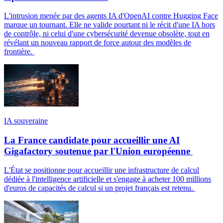
L'intrusion menée par des agents IA d'OpenAI contre Hugging Face
marque un tournant. Elle ne valide pourtant ni le récit d'une IA hors
de contrôle, ni celui d'une cybersécurité devenue obsolète, tout en
révélant un nouveau rapport de force autour des modèles de
frontière.
IA souveraine
La France candidate pour accueillir une AI
Gigafactory soutenue par l'Union européenne
L'État se positionne pour accueillir une infrastructure de calcul
dédiée à l'intelligence artificielle et s'engage à acheter 100 millions
d'euros de capacités de calcul si un projet français est retenu.