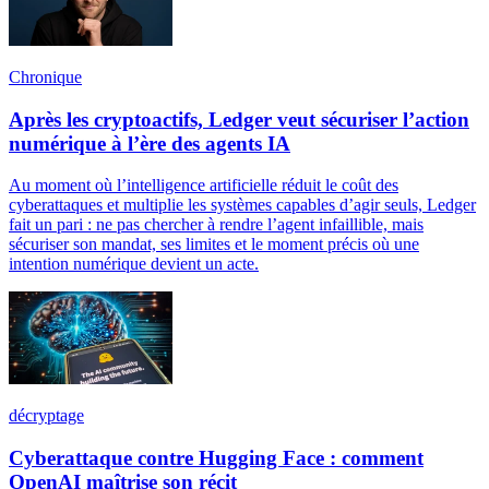
Chronique
Après les cryptoactifs, Ledger veut sécuriser l’action
numérique à l’ère des agents IA
Au moment où l’intelligence artificielle réduit le coût des
cyberattaques et multiplie les systèmes capables d’agir seuls, Ledger
fait un pari : ne pas chercher à rendre l’agent infaillible, mais
sécuriser son mandat, ses limites et le moment précis où une
intention numérique devient un acte.
décryptage
Cyberattaque contre Hugging Face : comment
OpenAI maîtrise son récit