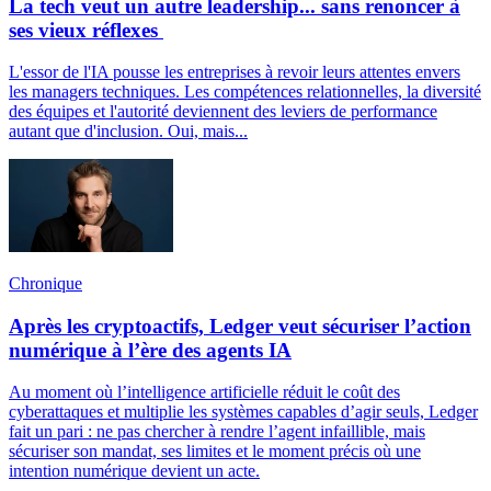
La tech veut un autre leadership... sans renoncer à
ses vieux réflexes
L'essor de l'IA pousse les entreprises à revoir leurs attentes envers
les managers techniques. Les compétences relationnelles, la diversité
des équipes et l'autorité deviennent des leviers de performance
autant que d'inclusion. Oui, mais...
Chronique
Après les cryptoactifs, Ledger veut sécuriser l’action
numérique à l’ère des agents IA
Au moment où l’intelligence artificielle réduit le coût des
cyberattaques et multiplie les systèmes capables d’agir seuls, Ledger
fait un pari : ne pas chercher à rendre l’agent infaillible, mais
sécuriser son mandat, ses limites et le moment précis où une
intention numérique devient un acte.