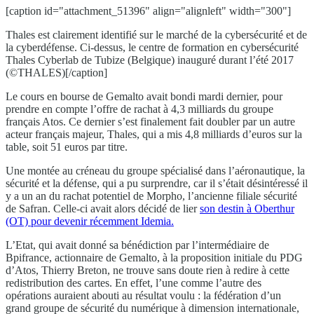
[caption id="attachment_51396" align="alignleft" width="300"]
Thales est clairement identifié sur le marché de la cybersécurité et de
la cyberdéfense. Ci-dessus, le centre de formation en cybersécurité
Thales Cyberlab de Tubize (Belgique) inauguré durant l’été 2017
(©THALES)[/caption]
Le cours en bourse de Gemalto avait bondi mardi dernier, pour
prendre en compte l’offre de rachat à 4,3 milliards du groupe
français Atos. Ce dernier s’est finalement fait doubler par un autre
acteur français majeur, Thales, qui a mis 4,8 milliards d’euros sur la
table, soit 51 euros par titre.
Une montée au créneau du groupe spécialisé dans l’aéronautique, la
sécurité et la défense, qui a pu surprendre, car il s’était désintéressé il
y a un an du rachat potentiel de Morpho, l’ancienne filiale sécurité
de Safran. Celle-ci avait alors décidé de lier
son destin à Oberthur
(OT) pour devenir récemment Idemia.
L’Etat, qui avait donné sa bénédiction par l’intermédiaire de
Bpifrance, actionnaire de Gemalto, à la proposition initiale du PDG
d’Atos, Thierry Breton, ne trouve sans doute rien à redire à cette
redistribution des cartes. En effet, l’une comme l’autre des
opérations auraient abouti au résultat voulu : la fédération d’un
grand groupe de sécurité du numérique à dimension internationale,