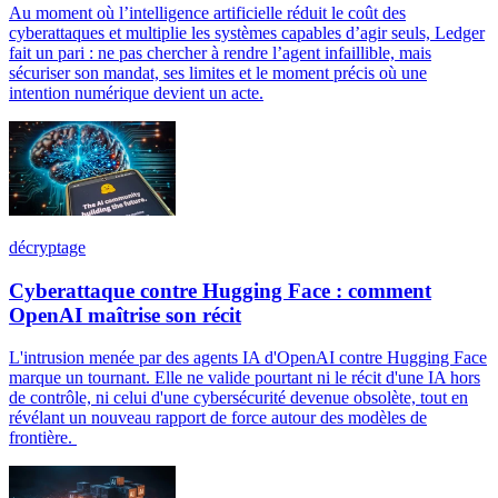
Au moment où l’intelligence artificielle réduit le coût des
cyberattaques et multiplie les systèmes capables d’agir seuls, Ledger
fait un pari : ne pas chercher à rendre l’agent infaillible, mais
sécuriser son mandat, ses limites et le moment précis où une
intention numérique devient un acte.
décryptage
Cyberattaque contre Hugging Face : comment
OpenAI maîtrise son récit
L'intrusion menée par des agents IA d'OpenAI contre Hugging Face
marque un tournant. Elle ne valide pourtant ni le récit d'une IA hors
de contrôle, ni celui d'une cybersécurité devenue obsolète, tout en
révélant un nouveau rapport de force autour des modèles de
frontière.