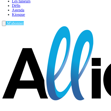
Les faiseurs
Défis
Agenda
Kiosque
M'abonner