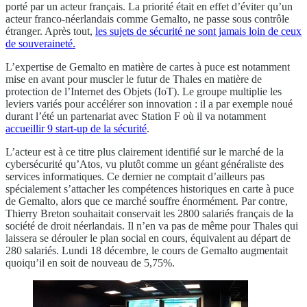
porté par un acteur français. La priorité était en effet d’éviter qu’un
acteur franco-néerlandais comme Gemalto, ne passe sous contrôle
étranger. Après tout,
les sujets de sécurité ne sont jamais loin de ceux
de souveraineté.
L’expertise de Gemalto en matière de cartes à puce est notamment
mise en avant pour muscler le futur de Thales en matière de
protection de l’Internet des Objets (IoT). Le groupe multiplie les
leviers variés pour accélérer son innovation : il a par exemple noué
durant l’été un partenariat avec Station F où il va notamment
accueillir 9 start-up de la sécurité
.
L’acteur est à ce titre plus clairement identifié sur le marché de la
cybersécurité qu’Atos, vu plutôt comme un géant généraliste des
services informatiques. Ce dernier ne comptait d’ailleurs pas
spécialement s’attacher les compétences historiques en carte à puce
de Gemalto, alors que ce marché souffre énormément. Par contre,
Thierry Breton souhaitait conservait les 2800 salariés français de la
société de droit néerlandais. Il n’en va pas de même pour Thales qui
laissera se dérouler le plan social en cours, équivalent au départ de
280 salariés. Lundi 18 décembre, le cours de Gemalto augmentait
quoiqu’il en soit de nouveau de 5,75%.