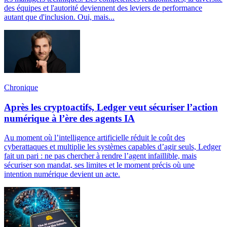
des équipes et l'autorité deviennent des leviers de performance
autant que d'inclusion. Oui, mais...
Chronique
Après les cryptoactifs, Ledger veut sécuriser l’action
numérique à l’ère des agents IA
Au moment où l’intelligence artificielle réduit le coût des
cyberattaques et multiplie les systèmes capables d’agir seuls, Ledger
fait un pari : ne pas chercher à rendre l’agent infaillible, mais
sécuriser son mandat, ses limites et le moment précis où une
intention numérique devient un acte.