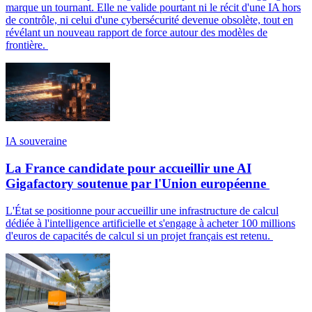
marque un tournant. Elle ne valide pourtant ni le récit d'une IA hors
de contrôle, ni celui d'une cybersécurité devenue obsolète, tout en
révélant un nouveau rapport de force autour des modèles de
frontière.
IA souveraine
La France candidate pour accueillir une AI
Gigafactory soutenue par l'Union européenne
L'État se positionne pour accueillir une infrastructure de calcul
dédiée à l'intelligence artificielle et s'engage à acheter 100 millions
d'euros de capacités de calcul si un projet français est retenu.