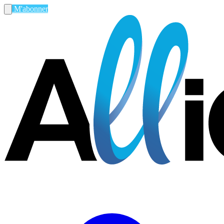
M'abonner