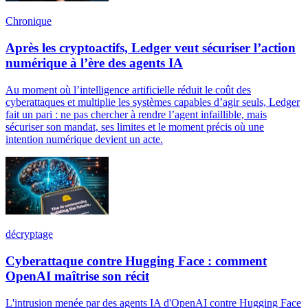
Chronique
Après les cryptoactifs, Ledger veut sécuriser l’action
numérique à l’ère des agents IA
Au moment où l’intelligence artificielle réduit le coût des
cyberattaques et multiplie les systèmes capables d’agir seuls, Ledger
fait un pari : ne pas chercher à rendre l’agent infaillible, mais
sécuriser son mandat, ses limites et le moment précis où une
intention numérique devient un acte.
décryptage
Cyberattaque contre Hugging Face : comment
OpenAI maîtrise son récit
L'intrusion menée par des agents IA d'OpenAI contre Hugging Face