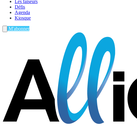
Les faiseurs
Défis
Agenda
Kiosque
M'abonner