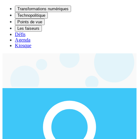
Transformations numériques
Technopolitique
Points de vue
Les faiseurs
Défis
Agenda
Kiosque