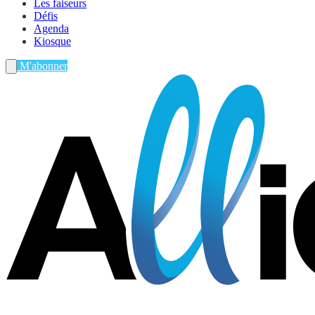
Les faiseurs
Défis
Agenda
Kiosque
M'abonner