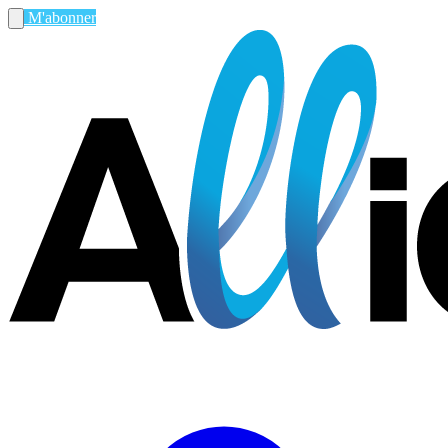
M'abonner