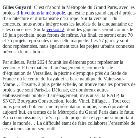
Gilles Guyard
. C’est d’abord la Métropole du Grand Paris, avec les
projets
d’Inventons la métropole
, qui est le plus grand appel à projets
d’architecture et d’urbanisme d’Europe. Sur la version 1 du
concours, nous avons intégré tous les lauréats de la cinquantaine de
sites concernés. Sur la
version 2
, dont les gagnants seront connus le
19 juin prochain, nous ferons de même. Au final, ce seront entre 70
et 75 projets représentés dans cette maquette. Les 57 gares y sont
donc représentées, mais également tous les projets urbains connexes
prévus à leurs abords.
Par ailleurs, Paris 2024 fournit les éléments pour représenter la
version « JO en matière d’aménagement », comme le site
d’équitation de Versailles, la piscine olympique près du Stade de
France ou le centre de Kayak et la base nautique de Vaires-sur-
Marne… Ensuite, à plus petite échelle, on trouve tous les porteurs de
projets que sont Paris-La Défense, de nombreux autres
établissements publics d’aménagement, mais aussi, la RATP, la
SNCF, Bouygues Construction, Icade, Vinci, Eiffage… Tout ceci
nous permet d’obtenir une représentation unique, sans équivalent
aujourd’hui, en termes de la Métropole du Grand Paris dans le futur.
A ma connaissance, il n’y a pas de projet de ce type aussi important
dans le monde… La difficulté étant de faire collaborer l’ensemble de
ces acteurs sur un seul outil.