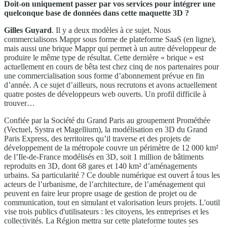
Doit-on uniquement passer par vos services pour intégrer une
quelconque base de données dans cette maquette 3D ?
Gilles Guyard
. Il y a deux modèles à ce sujet. Nous
commercialisons Mappr sous forme de plateforme SaaS (en ligne),
mais aussi une brique Mappr qui permet à un autre développeur de
produire le même type de résultat. Cette dernière « brique » est
actuellement en cours de bêta test chez cinq de nos partenaires pour
une commercialisation sous forme d’abonnement prévue en fin
d’année. A ce sujet d’ailleurs, nous recrutons et avons actuellement
quatre postes de développeurs web ouverts. Un profil difficile à
trouver…
Confiée par la Société du Grand Paris au groupement Prométhée
(Vectuel, Systra et Magellium), la modélisation en 3D du Grand
Paris Express, des territoires qu’il traverse et des projets de
développement de la métropole couvre un périmètre de 12 000 km²
de l’Ile-de-France modélisés en 3D, soit 1 million de bâtiments
reproduits en 3D, dont 68 gares et 140 km² d’aménagements
urbains. Sa particularité ? Ce double numérique est ouvert à̀ tous les
acteurs de l’urbanisme, de l’architecture, de l’aménagement qui
peuvent en faire leur propre usage de gestion de projet ou de
communication, tout en simulant et valorisation leurs projets. L'outil
vise trois publics d'utilisateurs : les citoyens, les entreprises et les
collectivités. La Région mettra sur cette plateforme toutes ses