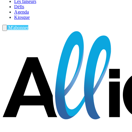
Les faiseurs
Défis
Agenda
Kiosque
M'abonner