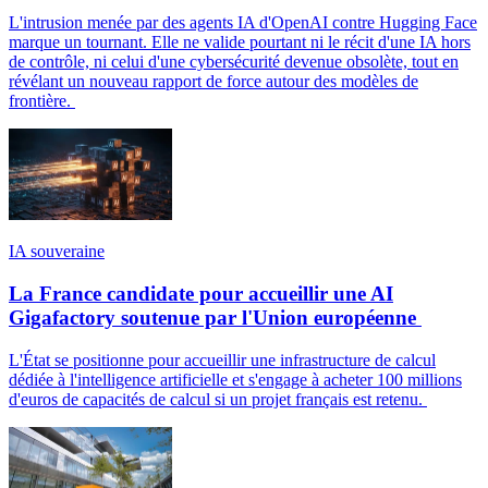
L'intrusion menée par des agents IA d'OpenAI contre Hugging Face
marque un tournant. Elle ne valide pourtant ni le récit d'une IA hors
de contrôle, ni celui d'une cybersécurité devenue obsolète, tout en
révélant un nouveau rapport de force autour des modèles de
frontière.
IA souveraine
La France candidate pour accueillir une AI
Gigafactory soutenue par l'Union européenne
L'État se positionne pour accueillir une infrastructure de calcul
dédiée à l'intelligence artificielle et s'engage à acheter 100 millions
d'euros de capacités de calcul si un projet français est retenu.