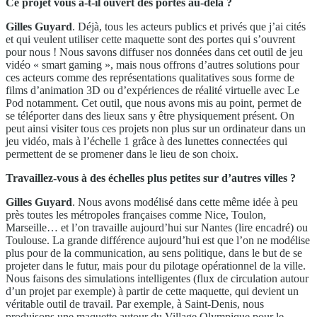
Ce projet vous a-t-il ouvert des portes au-delà ?
Gilles Guyard
. Déjà, tous les acteurs publics et privés que j’ai cités
et qui veulent utiliser cette maquette sont des portes qui s’ouvrent
pour nous ! Nous savons diffuser nos données dans cet outil de jeu
vidéo « smart gaming », mais nous offrons d’autres solutions pour
ces acteurs comme des représentations qualitatives sous forme de
films d’animation 3D ou d’expériences de réalité virtuelle avec Le
Pod notamment. Cet outil, que nous avons mis au point, permet de
se téléporter dans des lieux sans y être physiquement présent. On
peut ainsi visiter tous ces projets non plus sur un ordinateur dans un
jeu vidéo, mais à l’échelle 1 grâce à des lunettes connectées qui
permettent de se promener dans le lieu de son choix.
Travaillez-vous à des échelles plus petites sur d’autres villes ?
Gilles Guyard
. Nous avons modélisé dans cette même idée à peu
près toutes les métropoles françaises comme Nice, Toulon,
Marseille… et l’on travaille aujourd’hui sur Nantes (lire encadré) ou
Toulouse. La grande différence aujourd’hui est que l’on ne modélise
plus pour de la communication, au sens politique, dans le but de se
projeter dans le futur, mais pour du pilotage opérationnel de la ville.
Nous faisons des simulations intelligentes (flux de circulation autour
d’un projet par exemple) à partir de cette maquette, qui devient un
véritable outil de travail. Par exemple, à Saint-Denis, nous
produisons une maquette autour du Village Olympique pour le