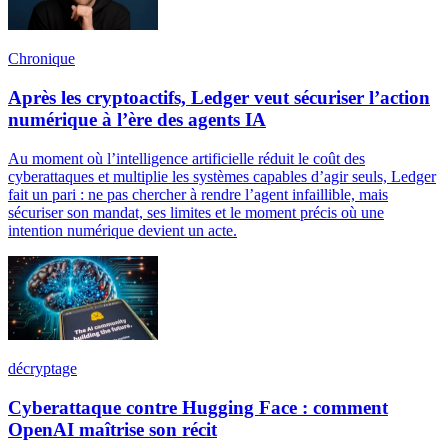
Chronique
Après les cryptoactifs, Ledger veut sécuriser l’action
numérique à l’ère des agents IA
Au moment où l’intelligence artificielle réduit le coût des
cyberattaques et multiplie les systèmes capables d’agir seuls, Ledger
fait un pari : ne pas chercher à rendre l’agent infaillible, mais
sécuriser son mandat, ses limites et le moment précis où une
intention numérique devient un acte.
décryptage
Cyberattaque contre Hugging Face : comment
OpenAI maîtrise son récit