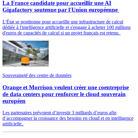
La France candidate pour accueillir une AI
Gigafactory soutenue par l'Union européenne
L'État se positionne pour accueillir une infrastructure de calcul
dédiée à l'intelligence artificielle et s'engage à acheter 100 millions
d'euros de capacités de calcul si un projet français est retenu.
Souveraineté des centre de données
Orange et Morrison veulent créer une coentreprise
de data centers pour renforcer le cloud souverain
européen
Les partenaires prévoient d’investir 3 milliards d’euros afin
d’accompagner la croissance des besoins en cloud et en intelligence
artificielle.