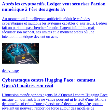
Après les cryptoactifs, Ledger veut sécuriser l’action
numérique à l’ère des agents IA
Au moment où l’intelligence artificielle réduit le coût des
cyberattaques et multiplie les systèmes capables d’agir seuls, Ledger
fait un pari : ne pas chercher à rendre l’agent infaillible, mais
sécuriser son mandat, ses limites et le moment précis où une
intention numérique devient un acte.
décryptage
Cyberattaque contre Hugging Face : comment
OpenAI maîtrise son récit
L'intrusion menée par des agents IA d'OpenAI contre Hugging Face
marque un tournant. Elle ne valide pourtant ni le récit d'une IA hors
de contrôle, ni celui d'une cybersécurité devenue obsolète, tout en
révélant un nouveau rapport de force autour des modèles de