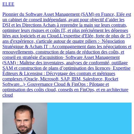
ELEE
Pionnier du Software Asset Management (SAM) en France, Elée est
un cabinet de conseil indépendant, ayant pour objectif d’aider les
DSI et les Directions Achats à reprendre la main sur leurs contrats,
optimiser leurs risques et coûts IT, et plus précisément les dépenses
liées aux logiciels et au Cloud.L'expertise d'Elée, forte de plus de 15
ans d'expérience, s'articule autour de quatre piliers :· Négociation
Stratégique & Achats IT : Accompagnement dans les négociations et
renouvellements, construction de plans de réduction des coûts, et
conseil en stratégie d'acquisition· Software Asset Management
(SAM) : Maîtrise des inventaires, analyses de conformité, outillage
SAM et construction de plans d’optimisation des licences· Expertise
Éditeurs & Licensing : Décryptage des contrats et métriques
complexes (Oracle, Microsoft, SAP, IBM, Salesforce, Rocket
Software...)· Gouvernance Cloud & FinOps : Pilotage et
optimisation des coûts cloud, conseils en FinOps, et en architecture
cloud