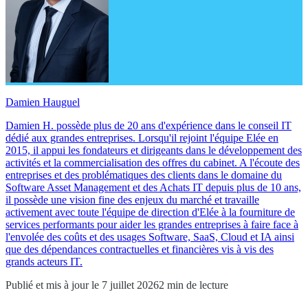
Damien Hauguel
Damien H. possède plus de 20 ans d'expérience dans le conseil IT
dédié aux grandes entreprises. Lorsqu'il rejoint l'équipe Elée en
2015, il appui les fondateurs et dirigeants dans le développement des
activités et la commercialisation des offres du cabinet. A l'écoute des
entreprises et des problématiques des clients dans le domaine du
Software Asset Management et des Achats IT depuis plus de 10 ans,
il possède une vision fine des enjeux du marché et travaille
activement avec toute l'équipe de direction d'Elée à la fourniture de
services performants pour aider les grandes entreprises à faire face à
l'envolée des coûts et des usages Software, SaaS, Cloud et IA ainsi
que des dépendances contractuelles et financières vis à vis des
grands acteurs IT.
Publié et mis à jour le 7 juillet 2026
2 min de lecture