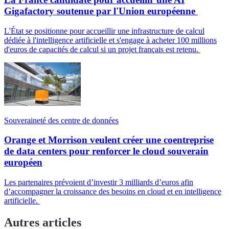
Gigafactory soutenue par l'Union européenne
L'État se positionne pour accueillir une infrastructure de calcul
dédiée à l'intelligence artificielle et s'engage à acheter 100 millions
d'euros de capacités de calcul si un projet français est retenu.
Souveraineté des centre de données
Orange et Morrison veulent créer une coentreprise
de data centers pour renforcer le cloud souverain
européen
Les partenaires prévoient d’investir 3 milliards d’euros afin
d’accompagner la croissance des besoins en cloud et en intelligence
artificielle.
Autres articles