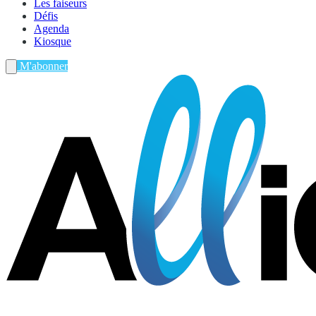
Les faiseurs
Défis
Agenda
Kiosque
M'abonner