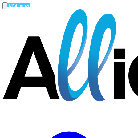
M'abonner