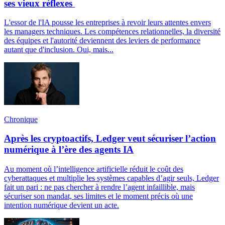
ses vieux réflexes
L'essor de l'IA pousse les entreprises à revoir leurs attentes envers
les managers techniques. Les compétences relationnelles, la diversité
des équipes et l'autorité deviennent des leviers de performance
autant que d'inclusion. Oui, mais...
Chronique
Après les cryptoactifs, Ledger veut sécuriser l’action
numérique à l’ère des agents IA
Au moment où l’intelligence artificielle réduit le coût des
cyberattaques et multiplie les systèmes capables d’agir seuls, Ledger
fait un pari : ne pas chercher à rendre l’agent infaillible, mais
sécuriser son mandat, ses limites et le moment précis où une
intention numérique devient un acte.