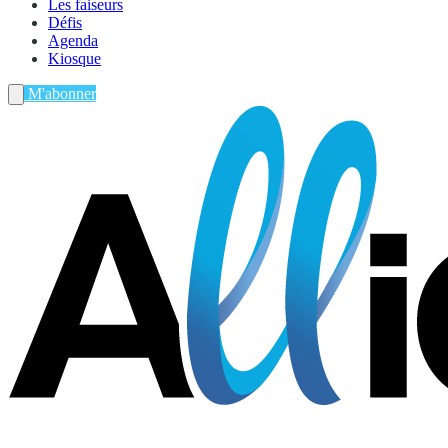
Les faiseurs
Défis
Agenda
Kiosque
M'abonner