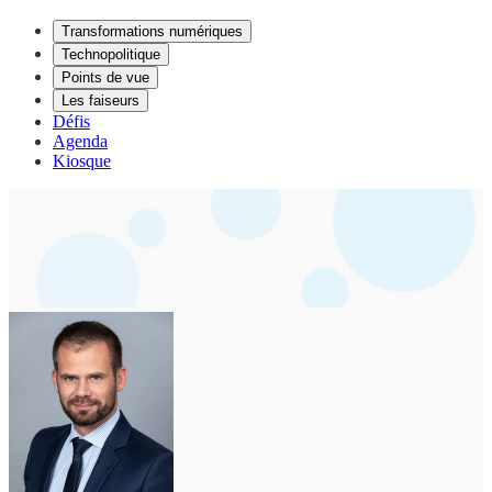
Transformations numériques
Technopolitique
Points de vue
Les faiseurs
Défis
Agenda
Kiosque