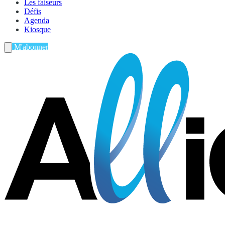
Les faiseurs
Défis
Agenda
Kiosque
M'abonner