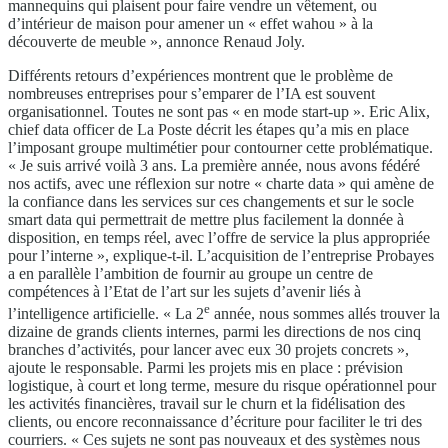
mannequins qui plaisent pour faire vendre un vêtement, ou
d’intérieur de maison pour amener un « effet wahou » à la
découverte de meuble », annonce Renaud Joly.
Différents retours d’expériences montrent que le problème de
nombreuses entreprises pour s’emparer de l’IA est souvent
organisationnel. Toutes ne sont pas « en mode start-up ». Eric Alix,
chief data officer de La Poste décrit les étapes qu’a mis en place
l’imposant groupe multimétier pour contourner cette problématique.
« Je suis arrivé voilà 3 ans. La première année, nous avons fédéré
nos actifs, avec une réflexion sur notre « charte data » qui amène de
la confiance dans les services sur ces changements et sur le socle
smart data qui permettrait de mettre plus facilement la donnée à
disposition, en temps réel, avec l’offre de service la plus appropriée
pour l’interne », explique-t-il. L’acquisition de l’entreprise Probayes
a en parallèle l’ambition de fournir au groupe un centre de
compétences à l’Etat de l’art sur les sujets d’avenir liés à
e
l’intelligence artificielle. « La 2
année, nous sommes allés trouver la
dizaine de grands clients internes, parmi les directions de nos cinq
branches d’activités, pour lancer avec eux 30 projets concrets »,
ajoute le responsable. Parmi les projets mis en place : prévision
logistique, à court et long terme, mesure du risque opérationnel pour
les activités financières, travail sur le churn et la fidélisation des
clients, ou encore reconnaissance d’écriture pour faciliter le tri des
courriers. « Ces sujets ne sont pas nouveaux et des systèmes nous