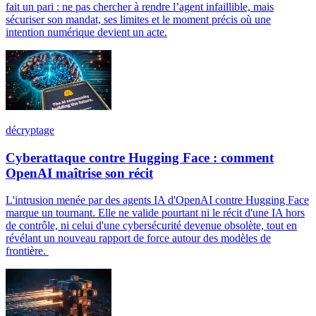
fait un pari : ne pas chercher à rendre l’agent infaillible, mais
sécuriser son mandat, ses limites et le moment précis où une
intention numérique devient un acte.
décryptage
Cyberattaque contre Hugging Face : comment
OpenAI maîtrise son récit
L'intrusion menée par des agents IA d'OpenAI contre Hugging Face
marque un tournant. Elle ne valide pourtant ni le récit d'une IA hors
de contrôle, ni celui d'une cybersécurité devenue obsolète, tout en
révélant un nouveau rapport de force autour des modèles de
frontière.