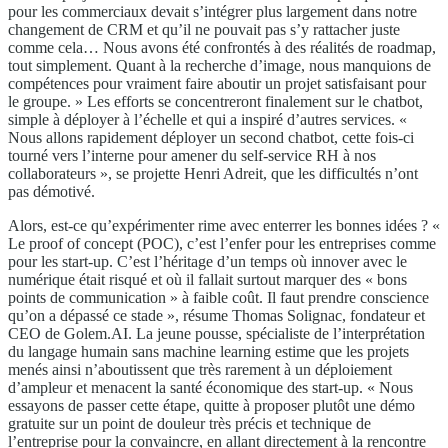
pour les commerciaux devait s’intégrer plus largement dans notre
changement de CRM et qu’il ne pouvait pas s’y rattacher juste
comme cela… Nous avons été confrontés à des réalités de roadmap,
tout simplement. Quant à la recherche d’image, nous manquions de
compétences pour vraiment faire aboutir un projet satisfaisant pour
le groupe. » Les efforts se concentreront finalement sur le chatbot,
simple à déployer à l’échelle et qui a inspiré d’autres services. «
Nous allons rapidement déployer un second chatbot, cette fois-ci
tourné vers l’interne pour amener du self-service RH à nos
collaborateurs », se projette Henri Adreit, que les difficultés n’ont
pas démotivé.
Alors, est-ce qu’expérimenter rime avec enterrer les bonnes idées ? «
Le proof of concept (POC), c’est l’enfer pour les entreprises comme
pour les start-up. C’est l’héritage d’un temps où innover avec le
numérique était risqué et où il fallait surtout marquer des « bons
points de communication » à faible coût. Il faut prendre conscience
qu’on a dépassé ce stade », résume Thomas Solignac, fondateur et
CEO de Golem.AI. La jeune pousse, spécialiste de l’interprétation
du langage humain sans machine learning estime que les projets
menés ainsi n’aboutissent que très rarement à un déploiement
d’ampleur et menacent la santé économique des start-up. « Nous
essayons de passer cette étape, quitte à proposer plutôt une démo
gratuite sur un point de douleur très précis et technique de
l’entreprise pour la convaincre, en allant directement à la rencontre