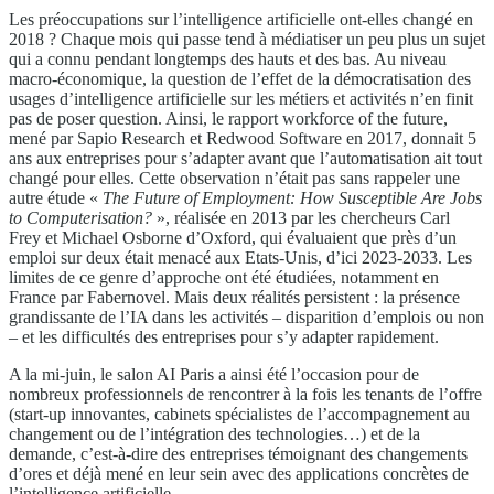
Les préoccupations sur l’intelligence artificielle ont-elles changé en
2018 ? Chaque mois qui passe tend à médiatiser un peu plus un sujet
qui a connu pendant longtemps des hauts et des bas. Au niveau
macro-économique, la question de l’effet de la démocratisation des
usages d’intelligence artificielle sur les métiers et activités n’en finit
pas de poser question. Ainsi, le rapport workforce of the future,
mené par Sapio Research et Redwood Software en 2017, donnait 5
ans aux entreprises pour s’adapter avant que l’automatisation ait tout
changé pour elles. Cette observation n’était pas sans rappeler une
autre étude «
The Future of Employment: How Susceptible Are Jobs
to Computerisation?
», réalisée en 2013 par les chercheurs Carl
Frey et Michael Osborne d’Oxford, qui évaluaient que près d’un
emploi sur deux était menacé aux Etats-Unis, d’ici 2023-2033. Les
limites de ce genre d’approche ont été étudiées, notamment en
France par Fabernovel. Mais deux réalités persistent : la présence
grandissante de l’IA dans les activités – disparition d’emplois ou non
– et les difficultés des entreprises pour s’y adapter rapidement.
A la mi-juin, le salon AI Paris a ainsi été l’occasion pour de
nombreux professionnels de rencontrer à la fois les tenants de l’offre
(start-up innovantes, cabinets spécialistes de l’accompagnement au
changement ou de l’intégration des technologies…) et de la
demande, c’est-à-dire des entreprises témoignant des changements
d’ores et déjà mené en leur sein avec des applications concrètes de
l’intelligence artificielle.