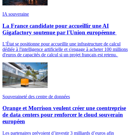
IA souveraine
La France candidate pour accueillir une AI
Gigafactory soutenue par l'Union européenne
L'État se positionne pour accueillir une infrastructure de calcul
dédiée à l'intelligence artificielle et s'engage à acheter 100 millions
d'euros de capacités de calcul si un projet français est retenu.
Souveraineté des centre de données
Orange et Morrison veulent créer une coentreprise
de data centers pour renforcer le cloud souverain
européen
Les partenaires prévoient d’investir 3 milliards d’euros afin