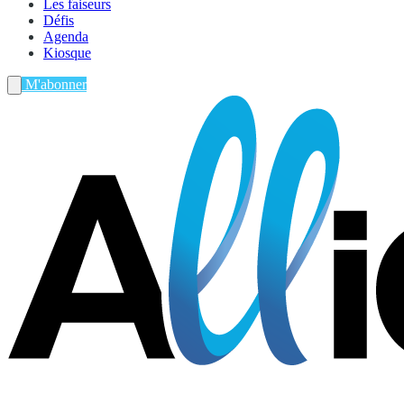
Les faiseurs
Défis
Agenda
Kiosque
M'abonner