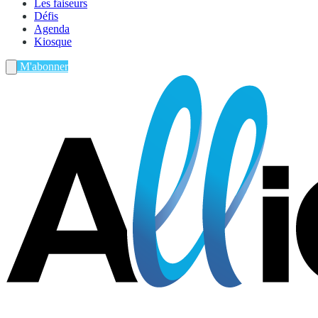
Les faiseurs
Défis
Agenda
Kiosque
M'abonner