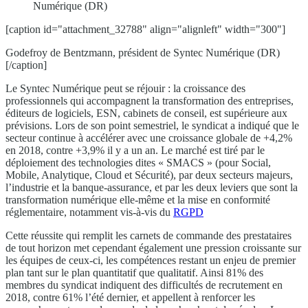
Numérique (DR)
[caption id="attachment_32788" align="alignleft" width="300"]
Godefroy de Bentzmann, président de Syntec Numérique (DR)
[/caption]
Le Syntec Numérique peut se réjouir : la croissance des
professionnels qui accompagnent la transformation des entreprises,
éditeurs de logiciels, ESN, cabinets de conseil, est supérieure aux
prévisions. Lors de son point semestriel, le syndicat a indiqué que le
secteur continue à accélérer avec une croissance globale de +4,2%
en 2018, contre +3,9% il y a un an. Le marché est tiré par le
déploiement des technologies dites « SMACS » (pour Social,
Mobile, Analytique, Cloud et Sécurité), par deux secteurs majeurs,
l’industrie et la banque-assurance, et par les deux leviers que sont la
transformation numérique elle-même et la mise en conformité
réglementaire, notamment vis-à-vis du
RGPD
Cette réussite qui remplit les carnets de commande des prestataires
de tout horizon met cependant également une pression croissante sur
les équipes de ceux-ci, les compétences restant un enjeu de premier
plan tant sur le plan quantitatif que qualitatif. Ainsi 81% des
membres du syndicat indiquent des difficultés de recrutement en
2018, contre 61% l’été dernier, et appellent à renforcer les