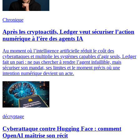
Chronique
Après les cryptoactifs, Ledger veut sécuriser l’action
numérique à l’ère des agents IA
Au moment où l’intelligence artificielle réduit le coût des
cyberattaques et multiplie les systèmes capables d’agir seuls, Ledger
fait un pari : ne pas chercher à rendre l’agent infaillible, mais
sécuriser son mandat, ses limites et le moment précis où une
intention numérique devient un acte.
décryptage
Cyberattaque contre Hugging Face : comment
OpenAI maîtrise son récit