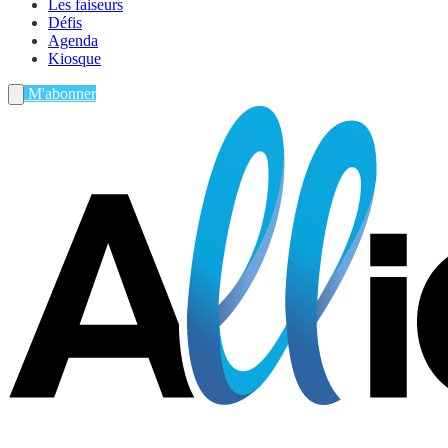
Les faiseurs
Défis
Agenda
Kiosque
M'abonner