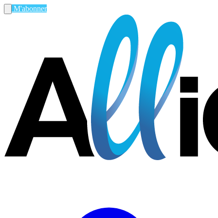
M'abonner