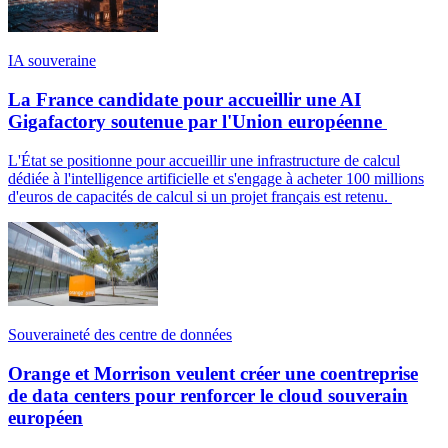
IA souveraine
La France candidate pour accueillir une AI
Gigafactory soutenue par l'Union européenne
L'État se positionne pour accueillir une infrastructure de calcul
dédiée à l'intelligence artificielle et s'engage à acheter 100 millions
d'euros de capacités de calcul si un projet français est retenu.
Souveraineté des centre de données
Orange et Morrison veulent créer une coentreprise
de data centers pour renforcer le cloud souverain
européen