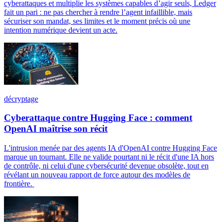
cyberattaques et multiplie les systèmes capables d’agir seuls, Ledger
fait un pari : ne pas chercher à rendre l’agent infaillible, mais
sécuriser son mandat, ses limites et le moment précis où une
intention numérique devient un acte.
décryptage
Cyberattaque contre Hugging Face : comment
OpenAI maîtrise son récit
L'intrusion menée par des agents IA d'OpenAI contre Hugging Face
marque un tournant. Elle ne valide pourtant ni le récit d'une IA hors
de contrôle, ni celui d'une cybersécurité devenue obsolète, tout en
révélant un nouveau rapport de force autour des modèles de
frontière.