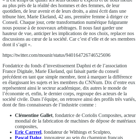
au plus près de la réalité des hommes et des femmes, de leur
quotidien, de leur avenir et de leurs droits, a ainsi écrit dans une
tribune hier, Marie Ekeland, 42 ans, première femme à diriger ce
Conseil. Chaque jour, cette transformation numérique fulgurante
nous pousse à de nouveaux arbitrages. Il nous faut garder une
hauteur de vue, anticiper les implications de nos choix, replacer nos
discussions au cœur de la société. Car c’est d’elle et de ses membres
dont il s’agit ».
https://twitter.com/mounir/status/940164726746525696
Fondatrice du fonds d’investissement Daphni et de l’association
France Digitale, Marie Ekeland, qui faisait partie du conseil
précédent en tant que simple membre, tient à marquer la différence
en élargissant les sujets et les membres du CNNum. Dix d’entre eux
représentent ainsi le secteur académique, dix autres le monde de
l’économie et, enfin, le dernier corps, regroupe des acteurs de la
société civile. Dans l’équipe, on retrouve ainsi des profils très variés,
dont de fins connaisseurs de l’industrie comme :
Clémentine Gallet
, fondatrice de Coriolis Composites, acteur
mondial de la fabrication de machines de dépose de matériaux
composites,
Eric Carreel
, fondateur de Withings et Sculpteo,
Pascal Daloz
, innovateur au sein du champion français