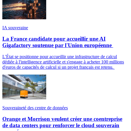
IA souveraine
La France candidate pour accueillir une AI
Gigafactory soutenue par l'Union européenne
L'État se positionne pour accueillir une infrastructure de calcul
dédiée à l'intelligence artificielle et s'engage à acheter 100 millions
d'euros de capacités de calcul si un projet français est retenu.
Souveraineté des centre de données
Orange et Morrison veulent créer une coentreprise
de data centers pour renforcer le cloud souverain