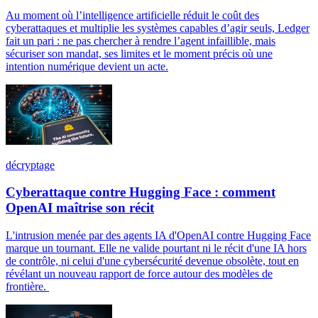
Au moment où l’intelligence artificielle réduit le coût des
cyberattaques et multiplie les systèmes capables d’agir seuls, Ledger
fait un pari : ne pas chercher à rendre l’agent infaillible, mais
sécuriser son mandat, ses limites et le moment précis où une
intention numérique devient un acte.
décryptage
Cyberattaque contre Hugging Face : comment
OpenAI maîtrise son récit
L'intrusion menée par des agents IA d'OpenAI contre Hugging Face
marque un tournant. Elle ne valide pourtant ni le récit d'une IA hors
de contrôle, ni celui d'une cybersécurité devenue obsolète, tout en
révélant un nouveau rapport de force autour des modèles de
frontière.