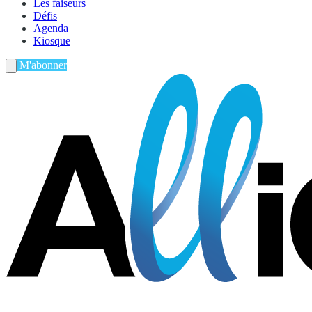
Les faiseurs
Défis
Agenda
Kiosque
M'abonner