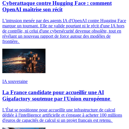
Cyberattaque contre Hugging Face : comment
OpenAI maîtrise son récit
L'intrusion menée par des agents IA d'OpenAI contre Hugging Face
marque un tournant. Elle ne valide pourtant ni le récit d'une IA hors
de contrôle, ni celui d'une cybersécurité devenue obsolète, tout en
révélant un nouveau rapport de force autour des modèles de
frontière.
IA souveraine
La France candidate pour accueillir une AI
Gigafactory soutenue par l'Union européenne
L'État se positionne pour accueillir une infrastructure de calcul
dédiée à l'intelligence artificielle et s'engage à acheter 100 millions
d'euros de capacités de calcul si un projet français est retenu.