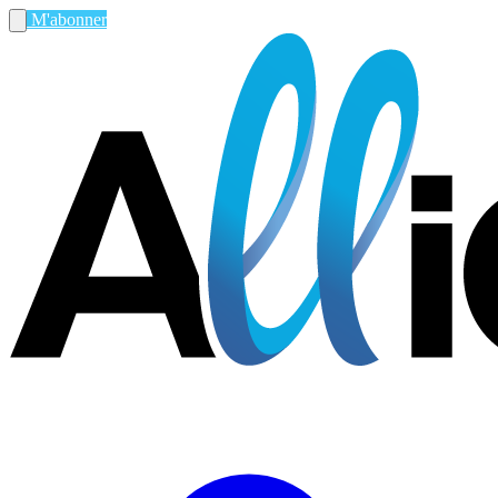
M'abonner