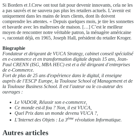
Si Borders et J.Crew ont tout fait pour devenir innovants, cela ne les
a pas sauvés et ne sauvera pas plus les retailers actuels. L’avenir est
uniquement dans les mains de leurs clients, dont ils doivent
comprendre les attentes. « Depuis quelques mois, je tire les sonnettes
et bavarde avec les maîtresses de maison. […] C’est le meilleur
moyen de rencontrer notre véritable patron, la ménagère américaine
», racontait déjà, en 1965, Joseph Hall, président du retailer Kroger.
Biographie
Fondateur et dirigeant de VUCA Strategy, cabinet conseil spécialisé
en e-commerce et en transformation digitale depuis 15 ans, Jean-
Paul CRENN (ISG, MBA HEC) est et a été dirigeant d’entreprises
de e-Commerce.
Fort de plus de 25 ans d'expérience dans le digital, il enseigne
auprès de l’ESCP Europe, la Toulouse School of Management et de
la Toulouse Business School. Il est l’auteur ou le co-auteur des
ouvrages :
Le VADOR, Réussir son e-commerce,
Ce monde est-il fou ? Non, il est VUCA,
Quel Prix dans un monde devenu VUCA ?,
ème
L’Internet des Objets : La 3
révolution Informatique.
Autres articles