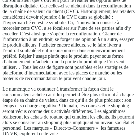
consommateur que s’ouvrent pour le retailer les opportunités de
disruption digitale. Car celles-ci se nichent dans la reconfiguration
de la chaîne de valeur du client (CVC). Historiquement, les retailers
considèrent devoir répondre à la CVC dans sa globalité :
l’hypermarché en est le symbole. Or, l’innovation consiste à
morceler cette CVC, à se focaliser sur l’une de ses parties afin d’y
exceller. C’est ainsi que s’opère la reconfiguration. Glaner de
l’information à un endroit, se forger une opinion à un autre, essayer
le produit ailleurs, l’acheter encore ailleurs, se le faire livrer à
l’endroit souhaité et enfin consommer dans son environnement
préféré. Régler l’usage plutôt que le produit, payer sous forme
d’abonnement, n’acheter que la partie du produit que l’on veut
utiliser… Tous les cas de figure sont possibles et les stratégies de
plateforme d’intermédiation, avec les places de marché ou les
moteurs de recommandation le prouvent chaque jour.
Le numérique va continuer à transformer la façon dont le
consommateur achète car il lui permet d’être plus efficient à chaque
étape de sa chaîne de valeur, dans ce qu’il a de plus précieux : son
temps et sa charge cognitive ! Demain, les courses et le shopping
seront vécus comme deux activités différentes. Les algorithmes
réaliseront les achats de routine qui ennuient les clients. Ils pourront
alors se consacrer au shopping plus impliquant au niveau sociétal et
personnel. Les marques « Direct-to-Consumers », les fameuses
DNVB, explorent cette voie.