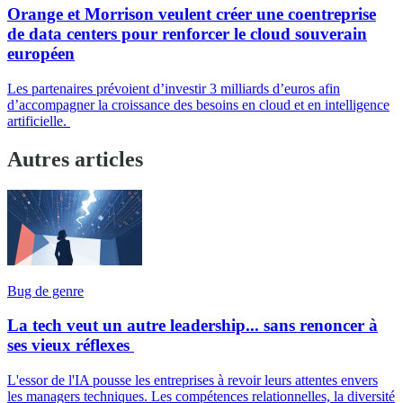
Orange et Morrison veulent créer une coentreprise
de data centers pour renforcer le cloud souverain
européen
Les partenaires prévoient d’investir 3 milliards d’euros afin
d’accompagner la croissance des besoins en cloud et en intelligence
artificielle.
Autres articles
Bug de genre
La tech veut un autre leadership... sans renoncer à
ses vieux réflexes
L'essor de l'IA pousse les entreprises à revoir leurs attentes envers
les managers techniques. Les compétences relationnelles, la diversité