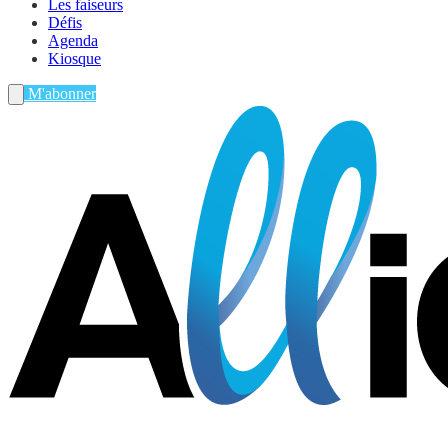
Les faiseurs
Défis
Agenda
Kiosque
M'abonner