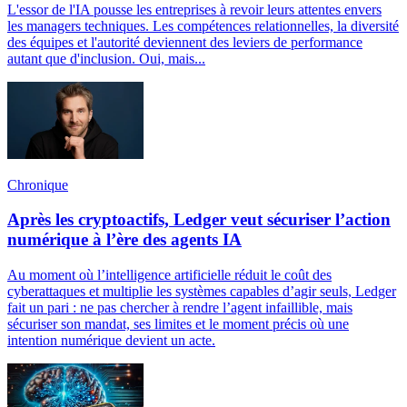
L'essor de l'IA pousse les entreprises à revoir leurs attentes envers
les managers techniques. Les compétences relationnelles, la diversité
des équipes et l'autorité deviennent des leviers de performance
autant que d'inclusion. Oui, mais...
Chronique
Après les cryptoactifs, Ledger veut sécuriser l’action
numérique à l’ère des agents IA
Au moment où l’intelligence artificielle réduit le coût des
cyberattaques et multiplie les systèmes capables d’agir seuls, Ledger
fait un pari : ne pas chercher à rendre l’agent infaillible, mais
sécuriser son mandat, ses limites et le moment précis où une
intention numérique devient un acte.