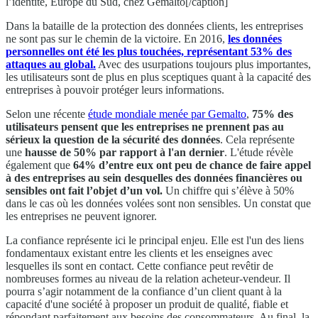
l’identité, Europe du Sud, chez Gemalto[/caption]
Dans la bataille de la protection des données clients, les entreprises
ne sont pas sur le chemin de la victoire. En 2016,
les données
personnelles ont été les plus touchées, représentant 53% des
attaques au global.
Avec des usurpations toujours plus importantes,
les utilisateurs sont de plus en plus sceptiques quant à la capacité des
entreprises à pouvoir protéger leurs informations.
Selon une récente
étude mondiale menée par Gemalto
,
75% des
utilisateurs pensent que les entreprises ne prennent pas au
sérieux la question de la sécurité des données
. Cela représente
une
hausse de 50% par rapport à l'an dernier
. L'étude révèle
également que
64% d’entre eux ont peu de chance de faire appel
à des entreprises au sein desquelles des données financières ou
sensibles ont fait l’objet d’un vol.
Un chiffre qui s’élève à 50%
dans le cas où les données volées sont non sensibles. Un constat que
les entreprises ne peuvent ignorer.
La confiance représente ici le principal enjeu. Elle est l'un des liens
fondamentaux existant entre les clients et les enseignes avec
lesquelles ils sont en contact. Cette confiance peut revêtir de
nombreuses formes au niveau de la relation acheteur-vendeur. Il
pourra s’agir notamment de la confiance d’un client quant à la
capacité d'une société à proposer un produit de qualité, fiable et
répondant parfaitement aux besoins des consommateurs. Au final, la