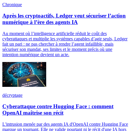
Chronique
Après les cryptoactifs, Ledger veut sécuriser l’action
numérique à l’ère des agents IA
Au moment où l’intelligence artificielle réduit le coût des
cyberattaques et multiplie les systèmes capables d’agir seuls, Ledger
fait un pari : ne pas chercher à rendre l’agent infaillible, mais
sécuriser son mandat, ses limites et le moment précis où une
intention numérique devient un acte.
décryptage
Cyberattaque contre Hugging Face : comment
OpenAI maîtrise son récit
L'intrusion menée par des agents IA d'OpenAI contre Hugging Face
marque un tournant. Elle ne valide pourtant ni le récit d'une IA hors