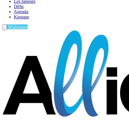
Les faiseurs
Défis
Agenda
Kiosque
M'abonner