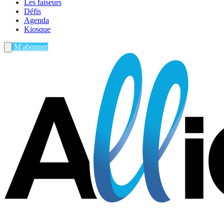
Les faiseurs
Défis
Agenda
Kiosque
M'abonner