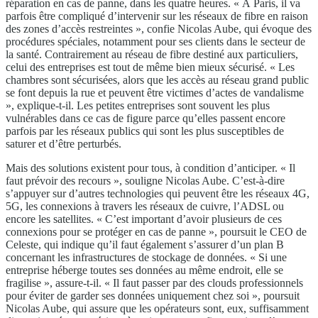
réparation en cas de panne, dans les quatre heures. « À Paris, il va
parfois être compliqué d’intervenir sur les réseaux de fibre en raison
des zones d’accès restreintes », confie Nicolas Aube, qui évoque des
procédures spéciales, notamment pour ses clients dans le secteur de
la santé. Contrairement au réseau de fibre destiné aux particuliers,
celui des entreprises est tout de même bien mieux sécurisé. « Les
chambres sont sécurisées, alors que les accès au réseau grand public
se font depuis la rue et peuvent être victimes d’actes de vandalisme
», explique-t-il. Les petites entreprises sont souvent les plus
vulnérables dans ce cas de figure parce qu’elles passent encore
parfois par les réseaux publics qui sont les plus susceptibles de
saturer et d’être perturbés.
Mais des solutions existent pour tous, à condition d’anticiper. « Il
faut prévoir des recours », souligne Nicolas Aube. C’est-à-dire
s’appuyer sur d’autres technologies qui peuvent être les réseaux 4G,
5G, les connexions à travers les réseaux de cuivre, l’ADSL ou
encore les satellites. « C’est important d’avoir plusieurs de ces
connexions pour se protéger en cas de panne », poursuit le CEO de
Celeste, qui indique qu’il faut également s’assurer d’un plan B
concernant les infrastructures de stockage de données. « Si une
entreprise héberge toutes ses données au même endroit, elle se
fragilise », assure-t-il. « Il faut passer par des clouds professionnels
pour éviter de garder ses données uniquement chez soi », poursuit
Nicolas Aube, qui assure que les opérateurs sont, eux, suffisamment