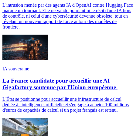
L'intrusion menée par des agents IA d'OpenAI contre Hugging Face
marque un tournant. Elle ne valide pourtant ni le récit d'une IA hors
de contrôle, ni celui d'une cybersécurité devenue obsolète, tout en
révélant un nouveau rapport de force autour des modèles de
frontière.
IA souveraine
La France candidate pour accueillir une AI
Gigafactory soutenue par l'Union européenne
L'État se positionne pour accueillir une infrastructure de calcul
dédiée à l'intelligence artificielle et s'engage à acheter 100 millions
d'euros de capacités de calcul si un projet français est retenu.