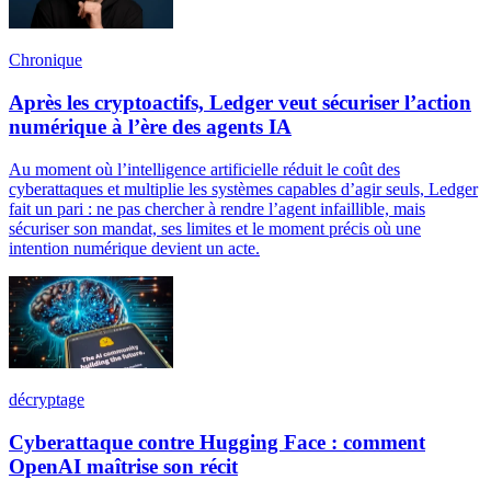
Chronique
Après les cryptoactifs, Ledger veut sécuriser l’action
numérique à l’ère des agents IA
Au moment où l’intelligence artificielle réduit le coût des
cyberattaques et multiplie les systèmes capables d’agir seuls, Ledger
fait un pari : ne pas chercher à rendre l’agent infaillible, mais
sécuriser son mandat, ses limites et le moment précis où une
intention numérique devient un acte.
décryptage
Cyberattaque contre Hugging Face : comment
OpenAI maîtrise son récit