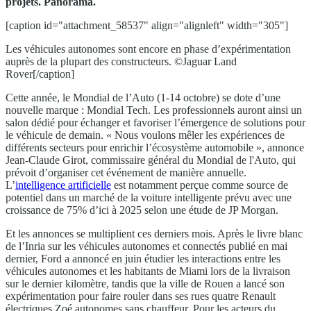
projets. Panorama.
[caption id="attachment_58537" align="alignleft" width="305"]
Les véhicules autonomes sont encore en phase d’expérimentation
auprès de la plupart des constructeurs. ©Jaguar Land
Rover[/caption]
Cette année, le Mondial de l’Auto (1-14 octobre) se dote d’une
nouvelle marque : Mondial Tech. Les professionnels auront ainsi un
salon dédié pour échanger et favoriser l’émergence de solutions pour
le véhicule de demain. « Nous voulons mêler les expériences de
différents secteurs pour enrichir l’écosystème automobile », annonce
Jean-Claude Girot, commissaire général du Mondial de l'Auto, qui
prévoit d’organiser cet événement de manière annuelle.
L’
intelligence artificielle
est notamment perçue comme source de
potentiel dans un marché de la voiture intelligente prévu avec une
croissance de 75% d’ici à 2025 selon une étude de JP Morgan.
Et les annonces se multiplient ces derniers mois. Après le livre blanc
de l’Inria sur les véhicules autonomes et connectés publié en mai
dernier, Ford a annoncé en juin étudier les interactions entre les
véhicules autonomes et les habitants de Miami lors de la livraison
sur le dernier kilomètre, tandis que la ville de Rouen a lancé son
expérimentation pour faire rouler dans ses rues quatre Renault
électriques Zoé autonomes sans chauffeur. Pour les acteurs du