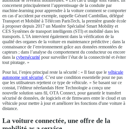
autonome se révèlent nombreuses. « Les cas d’usage sont vastes. Ils
concernent principalement l’apprentissage de la conduite par
machine-learning pour apprendre à la voiture comment se comporter
en cas d’accident par exemple, rappelle Gérard Cambillau, délégué
Transport et Mobilité à Télécom ParisTech, la première grande école
à proposer depuis 2017 un Mastère Spécialisé Smart Mobility et
CES Systèmes de transport intelligents (STI) et mobilité dans les
transports. L’IA intervient également dans la vérification de la
qualité des organes de la voiture en maintenance prédictive ; dans la
connaissance de l’environnement grâce aux données remontées de
capteurs ; dans l’analyse du comportement du conducteur ou encore
dans la
cybersécurité
pour surveiller l’état de la connectivité et éviter
tout piratage. »
Pour lui, l’enjeu principal reste la sécurité : « Il faut que le
véhicule
autonome soit sécurisé
. C’est une condition essentielle pour ne pas
que les utilisateurs rejettent ce type de véhicule. » Se basant sur ce
constat, l’éditeur néerlandais Here Technologie a conçu une
nouvelle solution sans fil, OTA Connect, pour garantir le transfert
sécurisé de données, de logiciels et de firmwares entre le cloud et un
véhicule pour mettre à jour et améliorer les fonctions d'une voiture à
distance.
La voiture connectée, une offre de la
mobilité as a service