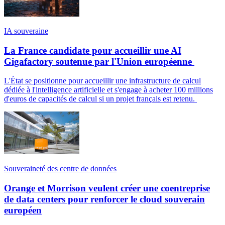
IA souveraine
La France candidate pour accueillir une AI
Gigafactory soutenue par l'Union européenne
L'État se positionne pour accueillir une infrastructure de calcul
dédiée à l'intelligence artificielle et s'engage à acheter 100 millions
d'euros de capacités de calcul si un projet français est retenu.
Souveraineté des centre de données
Orange et Morrison veulent créer une coentreprise
de data centers pour renforcer le cloud souverain
européen