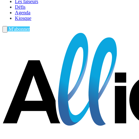
Les faiseurs
Défis
Agenda
Kiosque
M'abonner