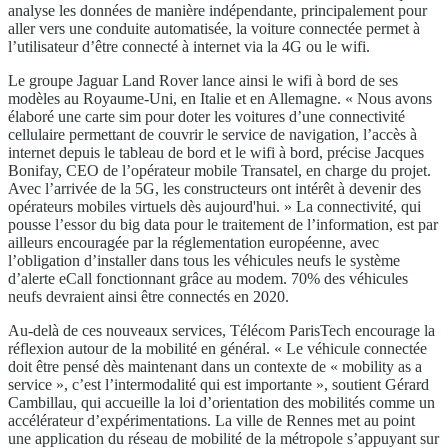
analyse les données de manière indépendante, principalement pour
aller vers une conduite automatisée, la voiture connectée permet à
l’utilisateur d’être connecté à internet via la 4G ou le wifi.
Le groupe Jaguar Land Rover lance ainsi le wifi à bord de ses
modèles au Royaume-Uni, en Italie et en Allemagne. « Nous avons
élaboré une carte sim pour doter les voitures d’une connectivité
cellulaire permettant de couvrir le service de navigation, l’accès à
internet depuis le tableau de bord et le wifi à bord, précise Jacques
Bonifay, CEO de l’opérateur mobile Transatel, en charge du projet.
Avec l’arrivée de la 5G, les constructeurs ont intérêt à devenir des
opérateurs mobiles virtuels dès aujourd'hui. » La connectivité, qui
pousse l’essor du big data pour le traitement de l’information, est par
ailleurs encouragée par la réglementation européenne, avec
l’obligation d’installer dans tous les véhicules neufs le système
d’alerte eCall fonctionnant grâce au modem. 70% des véhicules
neufs devraient ainsi être connectés en 2020.
Au-delà de ces nouveaux services, Télécom ParisTech encourage la
réflexion autour de la mobilité en général. « Le véhicule connectée
doit être pensé dès maintenant dans un contexte de « mobility as a
service », c’est l’intermodalité qui est importante », soutient Gérard
Cambillau, qui accueille la loi d’orientation des mobilités comme un
accélérateur d’expérimentations. La ville de Rennes met au point
une application du réseau de mobilité de la métropole s’appuyant sur