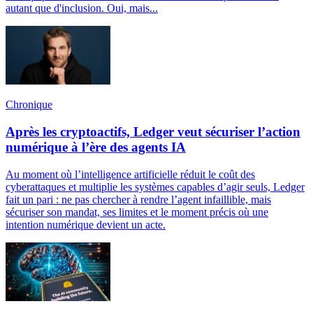
autant que d'inclusion. Oui, mais...
Chronique
Après les cryptoactifs, Ledger veut sécuriser l’action
numérique à l’ère des agents IA
Au moment où l’intelligence artificielle réduit le coût des
cyberattaques et multiplie les systèmes capables d’agir seuls, Ledger
fait un pari : ne pas chercher à rendre l’agent infaillible, mais
sécuriser son mandat, ses limites et le moment précis où une
intention numérique devient un acte.