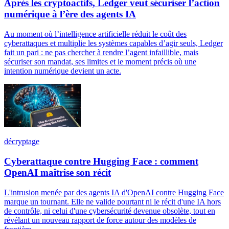
Après les cryptoactifs, Ledger veut sécuriser l’action
numérique à l’ère des agents IA
Au moment où l’intelligence artificielle réduit le coût des
cyberattaques et multiplie les systèmes capables d’agir seuls, Ledger
fait un pari : ne pas chercher à rendre l’agent infaillible, mais
sécuriser son mandat, ses limites et le moment précis où une
intention numérique devient un acte.
décryptage
Cyberattaque contre Hugging Face : comment
OpenAI maîtrise son récit
L'intrusion menée par des agents IA d'OpenAI contre Hugging Face
marque un tournant. Elle ne valide pourtant ni le récit d'une IA hors
de contrôle, ni celui d'une cybersécurité devenue obsolète, tout en
révélant un nouveau rapport de force autour des modèles de