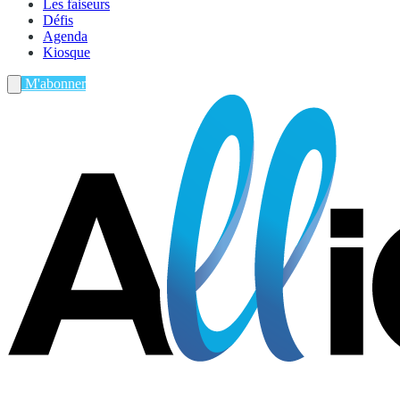
Les faiseurs
Défis
Agenda
Kiosque
M'abonner