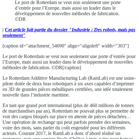
Le port de Rotterdam se veut non seulement une porte
d’entrée pour l’Europe, mais aussi un leader dans le
développement de nouvelles méthodes de fabrication.
©DR
|
Cet article fait partie du dossier "Industrie : Des robots, mais pas
seulement"
[caption id="attachment_54690" align="alignleft" width="303"]
Le port de Rotterdam se veut non seulement une porte d’entrée pour
l’Europe, mais aussi un leader dans le développement de nouvelles
méthodes de fabrication. ©DR[/caption]
Le Rotterdam Additive Manufacturing Lab (RamLab) est une usine-
pilote dotée de deux bras robotiques à six axes capables d’imprimer
en 3D de grandes pièces métalliques certifiées, une idée totalement
nouvelle dans l’industrie maritime.
En tant que grand port international (plus de 460 millions de tonnes
de marchandises par an), Rotterdam ne pouvait plus se permettre de
voir des cargos bloqués sur place en attente de pièces détachées…
Une opération de rechange qui peut parfois prendre des semaines,
voire des mois, sans parler du coût engendré pour les différents
acteurs. Courant 2017, le RamLab a donc d’abord réalisé un
prototype, puis une version finale d’hélice à trois pales pour bateau