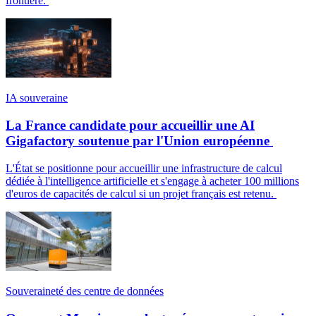
frontière.
IA souveraine
La France candidate pour accueillir une AI
Gigafactory soutenue par l'Union européenne
L'État se positionne pour accueillir une infrastructure de calcul
dédiée à l'intelligence artificielle et s'engage à acheter 100 millions
d'euros de capacités de calcul si un projet français est retenu.
Souveraineté des centre de données