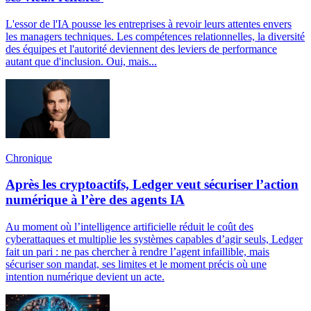
L'essor de l'IA pousse les entreprises à revoir leurs attentes envers
les managers techniques. Les compétences relationnelles, la diversité
des équipes et l'autorité deviennent des leviers de performance
autant que d'inclusion. Oui, mais...
Chronique
Après les cryptoactifs, Ledger veut sécuriser l’action
numérique à l’ère des agents IA
Au moment où l’intelligence artificielle réduit le coût des
cyberattaques et multiplie les systèmes capables d’agir seuls, Ledger
fait un pari : ne pas chercher à rendre l’agent infaillible, mais
sécuriser son mandat, ses limites et le moment précis où une
intention numérique devient un acte.