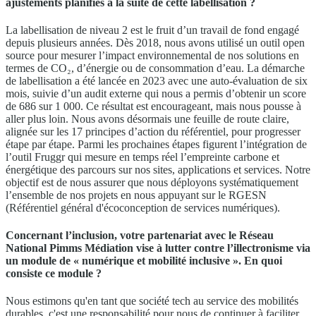
ajustements planifiés à la suite de cette labellisation ?
La labellisation de niveau 2 est le fruit d’un travail de fond engagé
depuis plusieurs années. Dès 2018, nous avons utilisé un outil open
source pour mesurer l’impact environnemental de nos solutions en
termes de CO₂, d’énergie ou de consommation d’eau. La démarche
de labellisation a été lancée en 2023 avec une auto-évaluation de six
mois, suivie d’un audit externe qui nous a permis d’obtenir un score
de 686 sur 1 000. Ce résultat est encourageant, mais nous pousse à
aller plus loin. Nous avons désormais une feuille de route claire,
alignée sur les 17 principes d’action du référentiel, pour progresser
étape par étape. Parmi les prochaines étapes figurent l’intégration de
l’outil Fruggr qui mesure en temps réel l’empreinte carbone et
énergétique des parcours sur nos sites, applications et services. Notre
objectif est de nous assurer que nous déployons systématiquement
l’ensemble de nos projets en nous appuyant sur le RGESN
(Référentiel général d'écoconception de services numériques).
Concernant l’inclusion, votre partenariat avec le Réseau
National Pimms Médiation vise à lutter contre l’illectronisme via
un module de « numérique et mobilité inclusive ». En quoi
consiste ce module ?
Nous estimons qu'en tant que société tech au service des mobilités
durables, c'est une responsabilité pour nous de continuer à faciliter