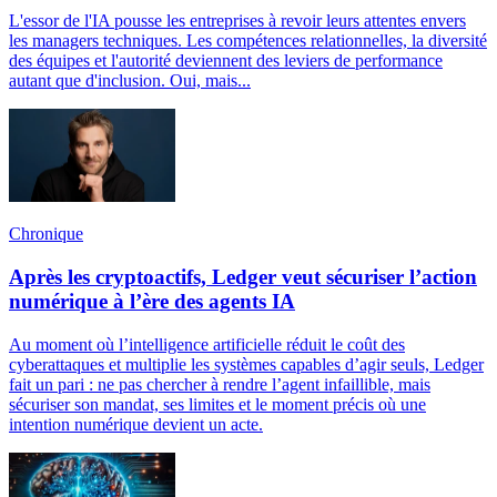
L'essor de l'IA pousse les entreprises à revoir leurs attentes envers
les managers techniques. Les compétences relationnelles, la diversité
des équipes et l'autorité deviennent des leviers de performance
autant que d'inclusion. Oui, mais...
Chronique
Après les cryptoactifs, Ledger veut sécuriser l’action
numérique à l’ère des agents IA
Au moment où l’intelligence artificielle réduit le coût des
cyberattaques et multiplie les systèmes capables d’agir seuls, Ledger
fait un pari : ne pas chercher à rendre l’agent infaillible, mais
sécuriser son mandat, ses limites et le moment précis où une
intention numérique devient un acte.