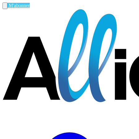
M'abonner