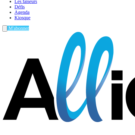
Les faiseurs
Défis
Agenda
Kiosque
M'abonner