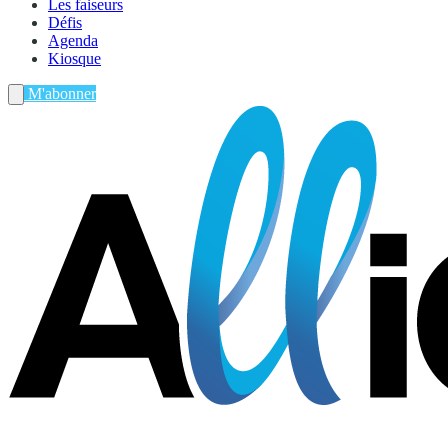
Les faiseurs
Défis
Agenda
Kiosque
M'abonner