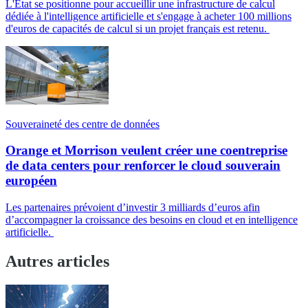
L'État se positionne pour accueillir une infrastructure de calcul
dédiée à l'intelligence artificielle et s'engage à acheter 100 millions
d'euros de capacités de calcul si un projet français est retenu.
Souveraineté des centre de données
Orange et Morrison veulent créer une coentreprise
de data centers pour renforcer le cloud souverain
européen
Les partenaires prévoient d’investir 3 milliards d’euros afin
d’accompagner la croissance des besoins en cloud et en intelligence
artificielle.
Autres articles