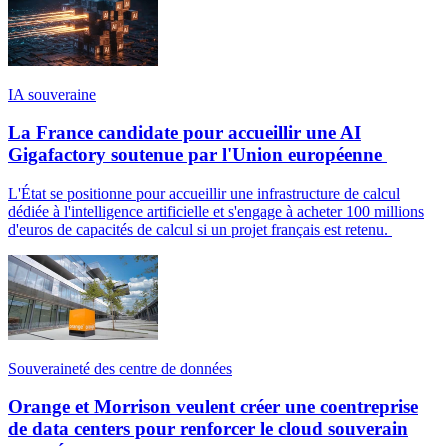
IA souveraine
La France candidate pour accueillir une AI
Gigafactory soutenue par l'Union européenne
L'État se positionne pour accueillir une infrastructure de calcul
dédiée à l'intelligence artificielle et s'engage à acheter 100 millions
d'euros de capacités de calcul si un projet français est retenu.
Souveraineté des centre de données
Orange et Morrison veulent créer une coentreprise
de data centers pour renforcer le cloud souverain