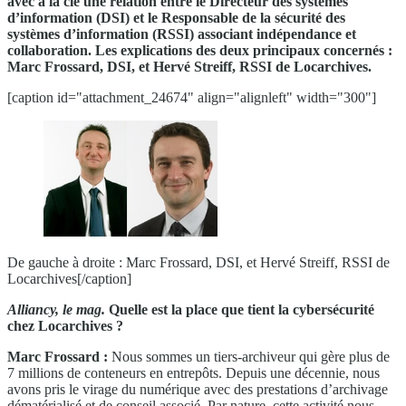
avec à la clé une relation entre le Directeur des systèmes
d’information (DSI) et le Responsable de la sécurité des
systèmes d’information (RSSI) associant indépendance et
collaboration. Les explications des deux principaux concernés :
Marc Frossard, DSI, et Hervé Streiff, RSSI de Locarchives.
[caption id="attachment_24674" align="alignleft" width="300"]
De gauche à droite : Marc Frossard, DSI, et Hervé Streiff, RSSI de
Locarchives[/caption]
Alliancy, le mag.
Quelle est la place que tient la cybersécurité
chez Locarchives ?
Marc Frossard :
Nous sommes un tiers-archiveur qui gère plus de
7 millions de conteneurs en entrepôts. Depuis une décennie, nous
avons pris le virage du numérique avec des prestations d’archivage
dématérialisé et de conseil associé. Par nature, cette activité nous