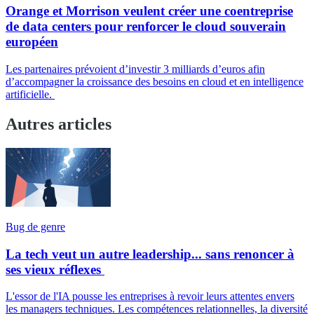
Orange et Morrison veulent créer une coentreprise
de data centers pour renforcer le cloud souverain
européen
Les partenaires prévoient d’investir 3 milliards d’euros afin
d’accompagner la croissance des besoins en cloud et en intelligence
artificielle.
Autres articles
Bug de genre
La tech veut un autre leadership... sans renoncer à
ses vieux réflexes
L'essor de l'IA pousse les entreprises à revoir leurs attentes envers
les managers techniques. Les compétences relationnelles, la diversité