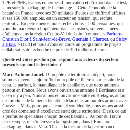
TPE et PME, leaders en termes d’innovation et d’export dans le test,
la mesure, le packaging, le flaconnage… Cette économie de la
beauté en France, avec ses 30 milliards d’euros de chiffre d’affaires
et ses 150 000 emplois, est un secteur en tension, qui recrute
partout… En permanence, nous recherchons 1 500 personnes, qui
vont du marketeur à l’opérateur dans les usines, souvent situées
d’ailleurs dans la région Centre-Val de Loire [comme les
Parfums
Christian Dior à Saint-Jean-de-Braye
,
Guerlain à Chartres
, ou
Sisley
à Blois
, NDLR] et nous avons en cours un programme de projets
collaboratifs de recherche de près de 350 millions d’euros.
Quelle est votre position par rapport aux acteurs du secteur
présents sur tout le territoire ?
Marc-Antoine Jamet.
D’un pôle de territoire au départ, nous
sommes devenus aujourd’hui un « pôle de filière » sur le soin de la
peau, le parfum, le maquillage et le capillaire, que nous animons
partout en France. Nous avons ouvert une antenne à Bordeaux et à
Caen il y a peu. Nous allons en ouvrir une autre en Bretagne, autour
des produits de la mer et bientôt, à Marseille, autour des arômes avec
Grasse… Mais, pour que chacun ait son identité, nous avons aussi
créé des domaines d’excellence stratégique territoriale (Dest), ce qui
a permis de spécialiser chacun de ces bassins… Autour du Havre
par exemple, on s’intéresse à la logistique ; dans l’Eure, au
packaging ; dans le Val-d’Oise, à la mesure de la performance