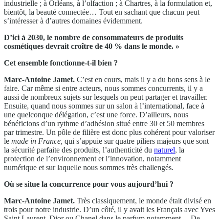
industrielle ; à Orléans, à l’olfaction ; à Chartres, à la formulation et,
bientôt, la beauté connectée… Tout en sachant que chacun peut
s’intéresser à d’autres domaines évidemment.
D’ici à 2030, le nombre de consommateurs de produits
cosmétiques devrait croître de 40 % dans le monde. »
Cet ensemble fonctionne-t-il bien ?
Marc-Antoine Jamet.
C’est en cours, mais il y a du bons sens à le
faire. Car même si entre acteurs, nous sommes concurrents, il y a
aussi de nombreux sujets sur lesquels on peut partager et travailler.
Ensuite, quand nous sommes sur un salon à l’international, face à
une quelconque délégation, c’est une force. D’ailleurs, nous
bénéficions d’un rythme d’adhésion situé entre 30 et 50 membres
par trimestre. Un pôle de filière est donc plus cohérent pour valoriser
le
made in France
, qui s’appuie sur quatre piliers majeurs que sont
la sécurité parfaite des produits, l’authenticité du
naturel
, la
protection de l’environnement et l’innovation, notamment
numérique et sur laquelle nous sommes très challengés.
Où se situe la concurrence pour vous aujourd’hui ?
Marc-Antoine Jamet.
Très classiquement, le monde était divisé en
trois pour notre industrie. D’un côté, il y avait les Français avec Yves
Saint Laurent, Dior ou Chanel dans le parfum notamment… De