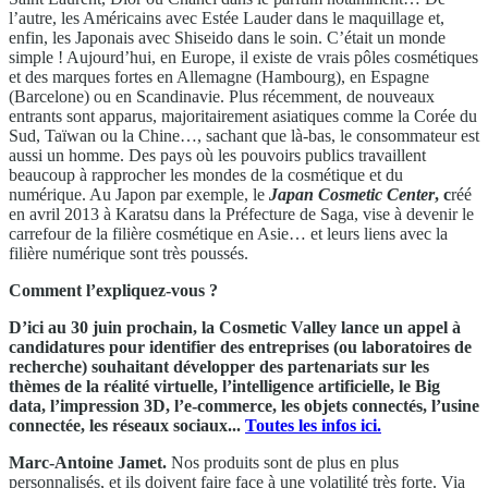
l’autre, les Américains avec Estée Lauder dans le maquillage et,
enfin, les Japonais avec Shiseido dans le soin. C’était un monde
simple ! Aujourd’hui, en Europe, il existe de vrais pôles cosmétiques
et des marques fortes en Allemagne (Hambourg), en Espagne
(Barcelone) ou en Scandinavie. Plus récemment, de nouveaux
entrants sont apparus, majoritairement asiatiques comme la Corée du
Sud, Taïwan ou la Chine…, sachant que là-bas, le consommateur est
aussi un homme. Des pays où les pouvoirs publics travaillent
beaucoup à rapprocher les mondes de la cosmétique et du
numérique. Au Japon par exemple, le
Japan Cosmetic Center
, c
réé
en avril 2013 à Karatsu dans la Préfecture de Saga, vise à devenir le
carrefour de la filière cosmétique en Asie… et leurs liens avec la
filière numérique sont très poussés.
Comment l’expliquez-vous ?
D’ici au 30 juin prochain, la Cosmetic Valley lance un appel à
candidatures pour identifier des entreprises (ou laboratoires de
recherche) souhaitant développer des partenariats sur les
thèmes de la réalité virtuelle, l’intelligence artificielle, le Big
data, l’impression 3D, l’e-commerce, les objets connectés, l’usine
connectée, les réseaux sociaux...
Toutes les infos ici.
Marc-Antoine Jamet.
Nos produits sont de plus en plus
personnalisés, et ils doivent faire face à une volatilité très forte. Via