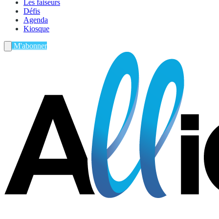
Les faiseurs
Défis
Agenda
Kiosque
M'abonner