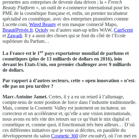
permettre aux entreprises de devenir data driven ; la «
French
Beauty Platform
», un outil de e-commerce international pour les
PME de la cosmétique française et, enfin, un premier incubateur
spécialisé en cosmétique, avec des entreprises pionnières comme
Lucette.com,
Wired Beauty
et son masque connecté Mapo,
BeautéPrivée.fr
,
Octoly
ou d’autres start-up telles WAW,
CapScent
et
Zawadi
. Il y a aussi des choses qui se font du côté de l’Ecole
supérieure du Parfum…
er
La France est le 1
pays exportateur mondial de parfums et
cosmétiques (plus de 13 milliards de dollars en 2016), loin
devant les Etats-Unis, son premier challenger avec 9 milliards
de dollars.
Par rapport à d’autres secteurs, cette « open innovation » n’est-
elle pas un peu tardive ?
Marc-Antoine Jamet.
Certes, il y a eu un retard à l’allumage,
compte-tenu de notre position de force dans l’industrie traditionnelle.
Mais, comme la Cosmetic Valley est justement un incitateur, un
correcteur et un accélérateur et, qu’elle a une vision internationale,
nous avons eu très vite des retours sur ce qu’était le mix digital et
cosmétique et, comme quoi, il fonctionnait très bien ailleurs… D’où
ces différentes initiatives que je vous ai décrites, en parallèle du
développement du salon
Cosmetic 360
(
lire encadré
), où l’on met en