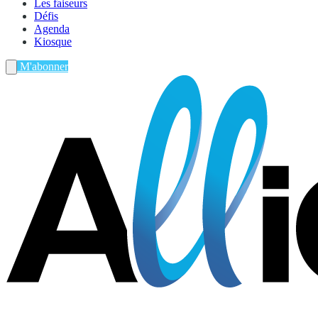
Les faiseurs
Défis
Agenda
Kiosque
M'abonner