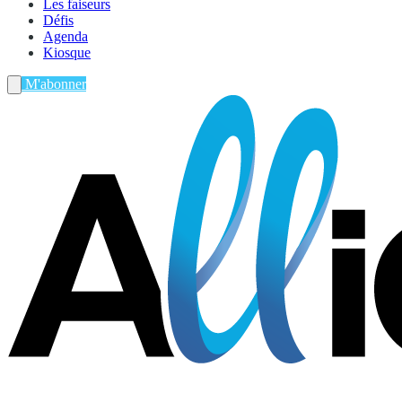
Les faiseurs
Défis
Agenda
Kiosque
M'abonner