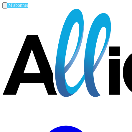
M'abonner