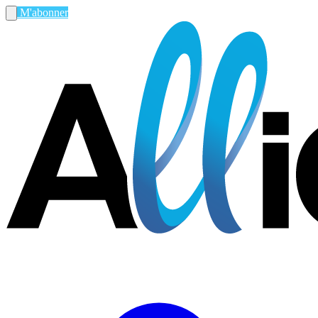
M'abonner