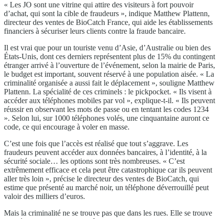
« Les JO sont une vitrine qui attire des visiteurs à fort pouvoir
d’achat, qui sont la cible de fraudeurs », indique Matthew Plattenn,
directeur des ventes de BioCatch France, qui aide les établissements
financiers à sécuriser leurs clients contre la fraude bancaire.
Il est vrai que pour un touriste venu d’Asie, d’Australie ou bien des
États-Unis, dont ces derniers représentent plus de 15% du contingent
étranger arrivé à l’ouverture de l’événement, selon la mairie de Paris,
le budget est important, souvent réservé à une population aisée. « La
criminalité organisée a aussi fait le déplacement », souligne Matthew
Plattenn. La spécialité de ces criminels : le pickpocket. « Ils visent à
accéder aux téléphones mobiles par vol », explique-t-il. « Ils peuvent
réussir en observant les mots de passe ou en tentant les codes 1234
». Selon lui, sur 1000 téléphones volés, une cinquantaine auront ce
code, ce qui encourage à voler en masse.
C’est une fois que l’accès est réalisé que tout s’aggrave. Les
fraudeurs peuvent accéder aux données bancaires, à l’identité, à la
sécurité sociale… les options sont très nombreuses. « C’est
extrêmement efficace et cela peut être catastrophique car ils peuvent
aller très loin », précise le directeur des ventes de BioCatch, qui
estime que présenté au marché noir, un téléphone déverrouillé peut
valoir des milliers d’euros.
Mais la criminalité ne se trouve pas que dans les rues. Elle se trouve