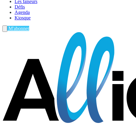
Les faiseurs
Défis
Agenda
Kiosque
M'abonner