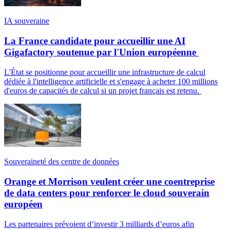
IA souveraine
La France candidate pour accueillir une AI
Gigafactory soutenue par l'Union européenne
L'État se positionne pour accueillir une infrastructure de calcul
dédiée à l'intelligence artificielle et s'engage à acheter 100 millions
d'euros de capacités de calcul si un projet français est retenu.
Souveraineté des centre de données
Orange et Morrison veulent créer une coentreprise
de data centers pour renforcer le cloud souverain
européen
Les partenaires prévoient d’investir 3 milliards d’euros afin