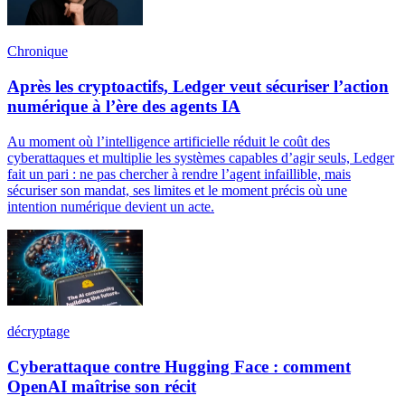
Chronique
Après les cryptoactifs, Ledger veut sécuriser l’action
numérique à l’ère des agents IA
Au moment où l’intelligence artificielle réduit le coût des
cyberattaques et multiplie les systèmes capables d’agir seuls, Ledger
fait un pari : ne pas chercher à rendre l’agent infaillible, mais
sécuriser son mandat, ses limites et le moment précis où une
intention numérique devient un acte.
décryptage
Cyberattaque contre Hugging Face : comment
OpenAI maîtrise son récit