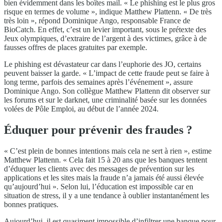
bien évidemment dans les boîtes mail. « Le phishing est le plus gros
risque en termes de volume », indique Matthew Plattenn. « De très
très loin », répond Dominique Ango, responsable France de
BioCatch. En effet, c’est un levier important, sous le prétexte des
Jeux olympiques, d’extraire de l’argent à des victimes, grâce à de
fausses offres de places gratuites par exemple.
Le phishing est dévastateur car dans l’euphorie des JO, certains
peuvent baisser la garde. « L’impact de cette fraude peut se faire à
long terme, parfois des semaines après l’événement », assure
Dominique Ango. Son collègue Matthew Plattenn dit observer sur
les forums et sur le darknet, une criminalité basée sur les données
volées de Pôle Emploi, au début de l’année 2024.
Éduquer pour prévenir des fraudes ?
« C’est plein de bonnes intentions mais cela ne sert à rien », estime
Matthew Plattenn. « Cela fait 15 à 20 ans que les banques tentent
d’éduquer les clients avec des messages de prévention sur les
applications et les sites mais la fraude n’a jamais été aussi élevée
qu’aujourd’hui ». Selon lui, l’éducation est impossible car en
situation de stress, il y a une tendance à oublier instantanément les
bonnes pratiques.
Aujourd’hui, il est quasiment impossible d’infiltrer une banque pour