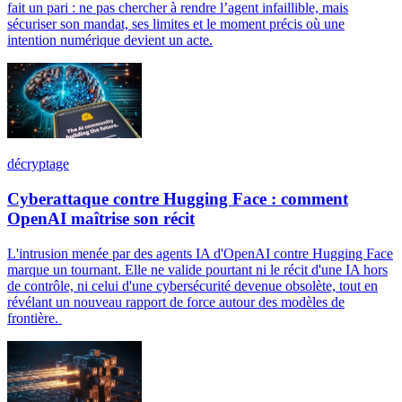
fait un pari : ne pas chercher à rendre l’agent infaillible, mais
sécuriser son mandat, ses limites et le moment précis où une
intention numérique devient un acte.
décryptage
Cyberattaque contre Hugging Face : comment
OpenAI maîtrise son récit
L'intrusion menée par des agents IA d'OpenAI contre Hugging Face
marque un tournant. Elle ne valide pourtant ni le récit d'une IA hors
de contrôle, ni celui d'une cybersécurité devenue obsolète, tout en
révélant un nouveau rapport de force autour des modèles de
frontière.