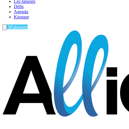
Les faiseurs
Défis
Agenda
Kiosque
M'abonner