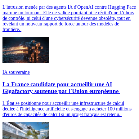
L'intrusion menée par des agents IA d'OpenAI contre Hugging Face
marque un tournant. Elle ne valide pourtant ni le récit d'une IA hors
de contrôle, ni celui d'une cybersécurité devenue obsolète, tout en
révélant un nouveau rapport de force autour des modèles de
frontière.
IA souveraine
La France candidate pour accueillir une AI
Gigafactory soutenue par l'Union européenne
L'État se positionne pour accueillir une infrastructure de calcul
dédiée à l'intelligence artificielle et s'engage à acheter 100 millions
d'euros de capacités de calcul si un projet français est retenu.