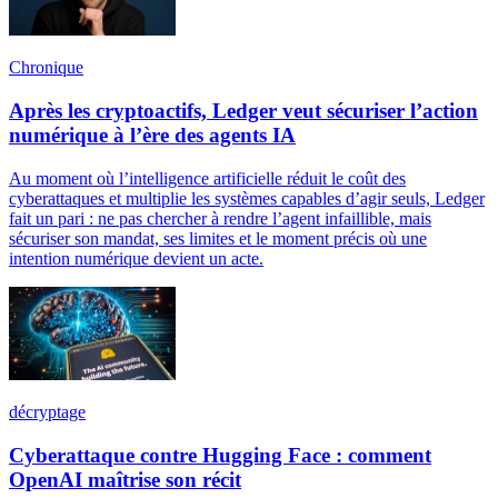
Chronique
Après les cryptoactifs, Ledger veut sécuriser l’action
numérique à l’ère des agents IA
Au moment où l’intelligence artificielle réduit le coût des
cyberattaques et multiplie les systèmes capables d’agir seuls, Ledger
fait un pari : ne pas chercher à rendre l’agent infaillible, mais
sécuriser son mandat, ses limites et le moment précis où une
intention numérique devient un acte.
décryptage
Cyberattaque contre Hugging Face : comment
OpenAI maîtrise son récit