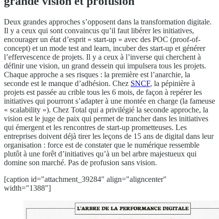
grande vision et profusion
Deux grandes approches s’opposent dans la transformation digitale.
Il y a ceux qui sont convaincus qu’il faut libérer les initiatives,
encourager un état d’esprit « start-up » avec des POC (proof-of-
concept) et un mode test and learn, incuber des start-up et générer
l’effervescence de projets. Il y a ceux à l’inverse qui cherchent à
définir une vision, un grand dessein qui impulsera tous les projets.
Chaque approche a ses risques : la première est l’anarchie, la
seconde est le manque d’adhésion. Chez
SNCF
, la pépinière à
projets est passée au crible tous les 6 mois, de façon à repérer les
initiatives qui pourront s’adapter à une montée en charge (la fameuse
« scalability »). Chez Total qui a privilégié la seconde approche, la
vision est le juge de paix qui permet de trancher dans les initiatives
qui émergent et les rencontres de start-up prometteuses. Les
entreprises doivent déjà tirer les leçons de 15 ans de digital dans leur
organisation : force est de constater que le numérique ressemble
plutôt à une forêt d’initiatives qu’à un bel arbre majestueux qui
domine son marché. Pas de profusion sans vision.
[caption id="attachment_39284" align="aligncenter"
width="1388"]