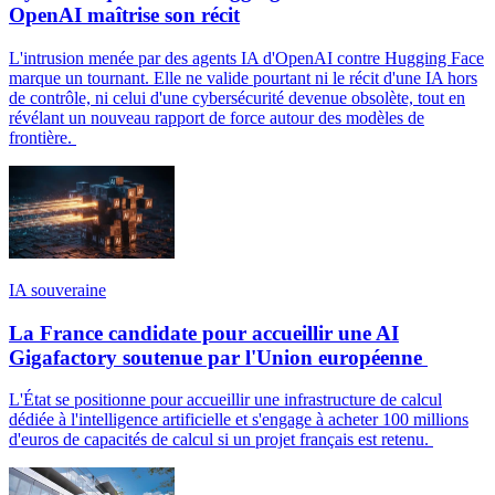
OpenAI maîtrise son récit
L'intrusion menée par des agents IA d'OpenAI contre Hugging Face
marque un tournant. Elle ne valide pourtant ni le récit d'une IA hors
de contrôle, ni celui d'une cybersécurité devenue obsolète, tout en
révélant un nouveau rapport de force autour des modèles de
frontière.
IA souveraine
La France candidate pour accueillir une AI
Gigafactory soutenue par l'Union européenne
L'État se positionne pour accueillir une infrastructure de calcul
dédiée à l'intelligence artificielle et s'engage à acheter 100 millions
d'euros de capacités de calcul si un projet français est retenu.