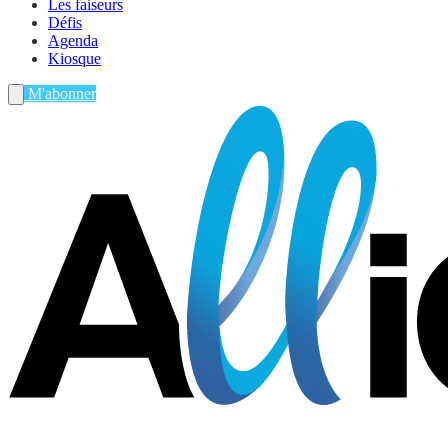
Les faiseurs
Défis
Agenda
Kiosque
M'abonner