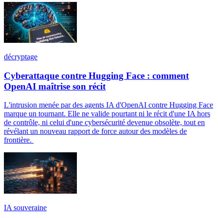
décryptage
Cyberattaque contre Hugging Face : comment
OpenAI maîtrise son récit
L'intrusion menée par des agents IA d'OpenAI contre Hugging Face
marque un tournant. Elle ne valide pourtant ni le récit d'une IA hors
de contrôle, ni celui d'une cybersécurité devenue obsolète, tout en
révélant un nouveau rapport de force autour des modèles de
frontière.
IA souveraine