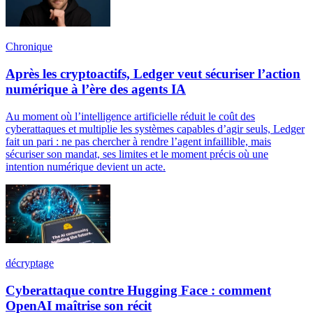
Chronique
Après les cryptoactifs, Ledger veut sécuriser l’action
numérique à l’ère des agents IA
Au moment où l’intelligence artificielle réduit le coût des
cyberattaques et multiplie les systèmes capables d’agir seuls, Ledger
fait un pari : ne pas chercher à rendre l’agent infaillible, mais
sécuriser son mandat, ses limites et le moment précis où une
intention numérique devient un acte.
décryptage
Cyberattaque contre Hugging Face : comment
OpenAI maîtrise son récit