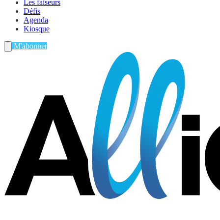
Les faiseurs
Défis
Agenda
Kiosque
M'abonner