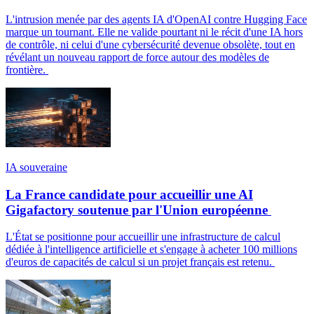
L'intrusion menée par des agents IA d'OpenAI contre Hugging Face
marque un tournant. Elle ne valide pourtant ni le récit d'une IA hors
de contrôle, ni celui d'une cybersécurité devenue obsolète, tout en
révélant un nouveau rapport de force autour des modèles de
frontière.
IA souveraine
La France candidate pour accueillir une AI
Gigafactory soutenue par l'Union européenne
L'État se positionne pour accueillir une infrastructure de calcul
dédiée à l'intelligence artificielle et s'engage à acheter 100 millions
d'euros de capacités de calcul si un projet français est retenu.