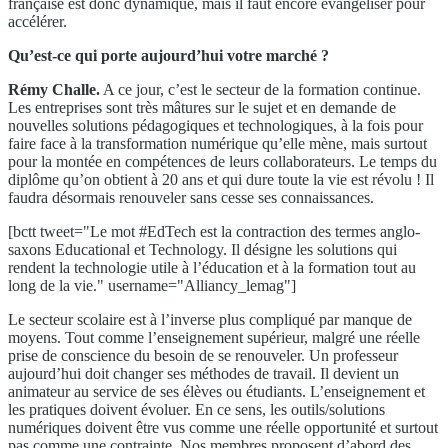
française est donc dynamique, mais il faut encore évangéliser pour
accélérer.
Qu’est-ce qui porte aujourd’hui votre marché ?
Rémy Challe.
A ce jour, c’est le secteur de la formation continue.
Les entreprises sont très mâtures sur le sujet et en demande de
nouvelles solutions pédagogiques et technologiques, à la fois pour
faire face à la transformation numérique qu’elle mène, mais surtout
pour la montée en compétences de leurs collaborateurs. Le temps du
diplôme qu’on obtient à 20 ans et qui dure toute la vie est révolu ! Il
faudra désormais renouveler sans cesse ses connaissances.
[bctt tweet="Le mot #EdTech est la contraction des termes anglo-
saxons Educational et Technology. Il désigne les solutions qui
rendent la technologie utile à l’éducation et à la formation tout au
long de la vie." username="Alliancy_lemag"]
Le secteur scolaire est à l’inverse plus compliqué par manque de
moyens. Tout comme l’enseignement supérieur, malgré une réelle
prise de conscience du besoin de se renouveler. Un professeur
aujourd’hui doit changer ses méthodes de travail. Il devient un
animateur au service de ses élèves ou étudiants. L’enseignement et
les pratiques doivent évoluer. En ce sens, les outils/solutions
numériques doivent être vus comme une réelle opportunité et surtout
pas comme une contrainte. Nos membres proposent d’abord des