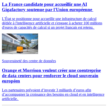
La France candidate pour accueillir une AI
Gigafactory soutenue par l'Union européenne
L'État se positionne pour accueillir une infrastructure de calcul
dédiée à l'intelligence artificielle et s'engage à acheter 100 millions
d'euros de capacités de calcul si un projet français est retenu.
Souveraineté des centre de données
Orange et Morrison veulent créer une coentreprise
de data centers pour renforcer le cloud souverain
européen
Les partenaires prévoient d’investir 3 milliards d’euros afin
d’accompagner la croissance des besoins en cloud et en intelligence
artificielle.