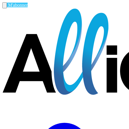
M'abonner