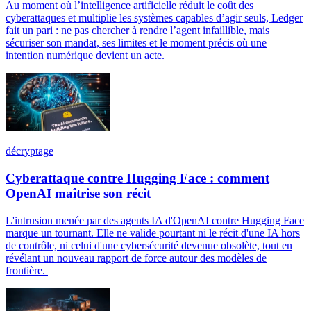
Au moment où l’intelligence artificielle réduit le coût des
cyberattaques et multiplie les systèmes capables d’agir seuls, Ledger
fait un pari : ne pas chercher à rendre l’agent infaillible, mais
sécuriser son mandat, ses limites et le moment précis où une
intention numérique devient un acte.
décryptage
Cyberattaque contre Hugging Face : comment
OpenAI maîtrise son récit
L'intrusion menée par des agents IA d'OpenAI contre Hugging Face
marque un tournant. Elle ne valide pourtant ni le récit d'une IA hors
de contrôle, ni celui d'une cybersécurité devenue obsolète, tout en
révélant un nouveau rapport de force autour des modèles de
frontière.