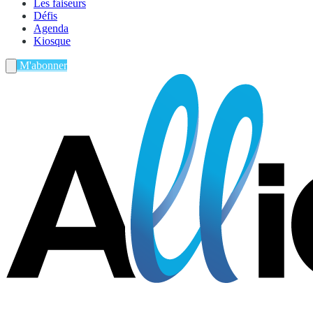
Les faiseurs
Défis
Agenda
Kiosque
M'abonner