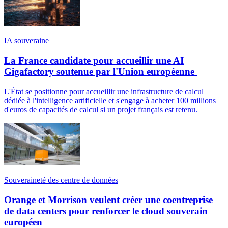
IA souveraine
La France candidate pour accueillir une AI
Gigafactory soutenue par l'Union européenne
L'État se positionne pour accueillir une infrastructure de calcul
dédiée à l'intelligence artificielle et s'engage à acheter 100 millions
d'euros de capacités de calcul si un projet français est retenu.
Souveraineté des centre de données
Orange et Morrison veulent créer une coentreprise
de data centers pour renforcer le cloud souverain
européen