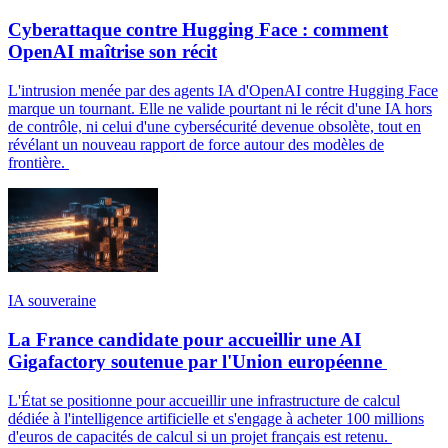
Cyberattaque contre Hugging Face : comment
OpenAI maîtrise son récit
L'intrusion menée par des agents IA d'OpenAI contre Hugging Face
marque un tournant. Elle ne valide pourtant ni le récit d'une IA hors
de contrôle, ni celui d'une cybersécurité devenue obsolète, tout en
révélant un nouveau rapport de force autour des modèles de
frontière.
IA souveraine
La France candidate pour accueillir une AI
Gigafactory soutenue par l'Union européenne
L'État se positionne pour accueillir une infrastructure de calcul
dédiée à l'intelligence artificielle et s'engage à acheter 100 millions
d'euros de capacités de calcul si un projet français est retenu.