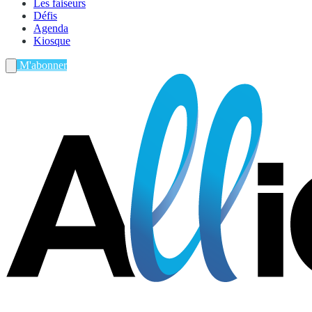
Les faiseurs
Défis
Agenda
Kiosque
M'abonner