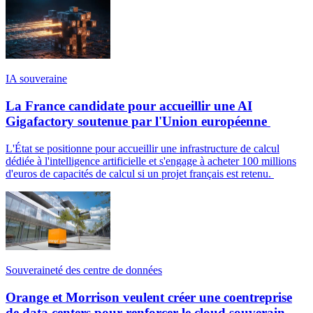
IA souveraine
La France candidate pour accueillir une AI
Gigafactory soutenue par l'Union européenne
L'État se positionne pour accueillir une infrastructure de calcul
dédiée à l'intelligence artificielle et s'engage à acheter 100 millions
d'euros de capacités de calcul si un projet français est retenu.
Souveraineté des centre de données
Orange et Morrison veulent créer une coentreprise
de data centers pour renforcer le cloud souverain