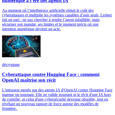
numérique à l’ère des agents IA
Au moment où l’intelligence artificielle réduit le coût des
cyberattaques et multiplie les systèmes capables d’agir seuls, Ledger
fait un pari : ne pas chercher à rendre l’agent infaillible, mais
sécuriser son mandat, ses limites et le moment précis où une
intention numérique devient un acte.
décryptage
Cyberattaque contre Hugging Face : comment
OpenAI maîtrise son récit
L'intrusion menée par des agents IA d'OpenAI contre Hugging Face
marque un tournant. Elle ne valide pourtant ni le récit d'une IA hors
de contrôle, ni celui d'une cybersécurité devenue obsolète, tout en
révélant un nouveau rapport de force autour des modèles de
frontière.