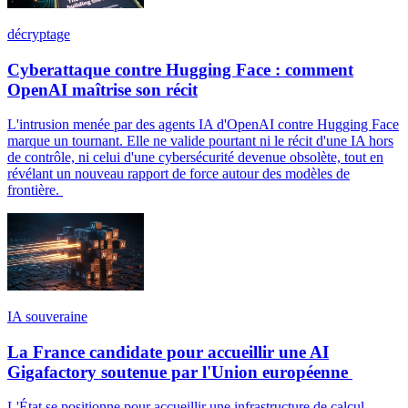
décryptage
Cyberattaque contre Hugging Face : comment
OpenAI maîtrise son récit
L'intrusion menée par des agents IA d'OpenAI contre Hugging Face
marque un tournant. Elle ne valide pourtant ni le récit d'une IA hors
de contrôle, ni celui d'une cybersécurité devenue obsolète, tout en
révélant un nouveau rapport de force autour des modèles de
frontière.
IA souveraine
La France candidate pour accueillir une AI
Gigafactory soutenue par l'Union européenne
L'État se positionne pour accueillir une infrastructure de calcul