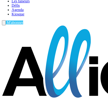
Les faiseurs
Défis
Agenda
Kiosque
M'abonner