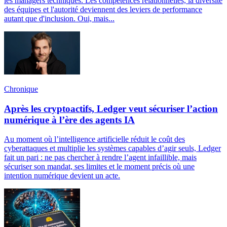
les managers techniques. Les compétences relationnelles, la diversité
des équipes et l'autorité deviennent des leviers de performance
autant que d'inclusion. Oui, mais...
Chronique
Après les cryptoactifs, Ledger veut sécuriser l’action
numérique à l’ère des agents IA
Au moment où l’intelligence artificielle réduit le coût des
cyberattaques et multiplie les systèmes capables d’agir seuls, Ledger
fait un pari : ne pas chercher à rendre l’agent infaillible, mais
sécuriser son mandat, ses limites et le moment précis où une
intention numérique devient un acte.