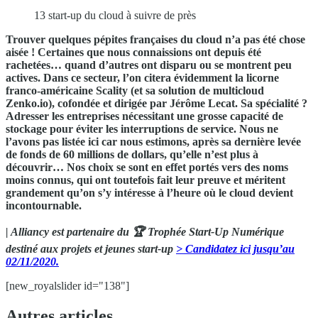
13 start-up du cloud à suivre de près
Trouver quelques pépites françaises du cloud n’a pas été chose
aisée ! Certaines que nous connaissions ont depuis été
rachetées… quand d’autres ont disparu ou se montrent peu
actives. Dans ce secteur, l’on citera évidemment la licorne
franco-américaine Scality (et sa solution de multicloud
Zenko.io), cofondée et dirigée par Jérôme Lecat. Sa spécialité ?
Adresser les entreprises nécessitant une grosse capacité de
stockage pour éviter les interruptions de service. Nous ne
l’avons pas listée ici car nous estimons, après sa dernière levée
de fonds de 60 millions de dollars, qu’elle n’est plus à
découvrir… Nos choix se sont en effet portés vers des noms
moins connus, qui ont toutefois fait leur preuve et méritent
grandement qu’on s’y intéresse à l’heure où le cloud devient
incontournable.
| Alliancy est partenaire du 🏆 Trophée Start-Up Numérique
destiné aux projets et jeunes start-up
> Candidatez ici jusqu’au
02/11/2020.
[new_royalslider id="138"]
Autres articles