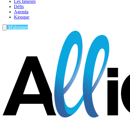
Les faiseurs
Défis
Agenda
Kiosque
M'abonner