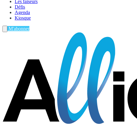
Les faiseurs
Défis
Agenda
Kiosque
M'abonner