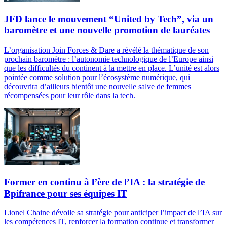
JFD lance le mouvement “United by Tech”, via un
baromètre et une nouvelle promotion de lauréates
L’organisation Join Forces & Dare a révélé la thématique de son
prochain baromètre : l’autonomie technologique de l’Europe ainsi
que les difficultés du continent à la mettre en place. L’unité est alors
pointée comme solution pour l’écosystème numérique, qui
découvrira d’ailleurs bientôt une nouvelle salve de femmes
récompensées pour leur rôle dans la tech.
Former en continu à l’ère de l’IA : la stratégie de
Bpifrance pour ses équipes IT
Lionel Chaine dévoile sa stratégie pour anticiper l’impact de l’IA sur
les compétences IT, renforcer la formation continue et transformer