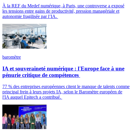
À la REF du Medef numérique, à Paris, une controverse a exposé
les tensions entre gains de productivité, pression managériale et
autonomie fragilisée par l’IA.
baromètre
IA et souveraineté numérique : l'Europe face à une
pénurie critique de compétences
77 % des entreprises européennes citent le manque de talents comme
principal frein à leurs projets IA, selon le Baromètre européen de
l'IA auquel Epitech a contribué.