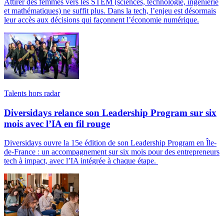
Attirer des femmes vers les STEM (sciences, technologie, ingénierie
et mathématiques) ne suffit plus. Dans la tech, l’enjeu est désormais
leur accès aux décisions qui façonnent l’économie numérique.
Talents hors radar
Diversidays relance son Leadership Program sur six
mois avec l’IA en fil rouge
Diversidays ouvre la 15e édition de son Leadership Program en Île-
de-France : un accompagnement sur six mois pour des entrepreneurs
tech à impact, avec l’IA intégrée à chaque étape.