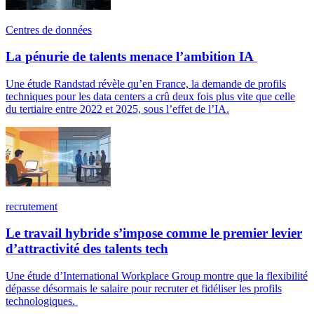
Centres de données
La pénurie de talents menace l’ambition IA
Une étude Randstad révèle qu’en France, la demande de profils
techniques pour les data centers a crû deux fois plus vite que celle
du tertiaire entre 2022 et 2025, sous l’effet de l’IA.
recrutement
Le travail hybride s’impose comme le premier levier
d’attractivité des talents tech
Une étude d’International Workplace Group montre que la flexibilité
dépasse désormais le salaire pour recruter et fidéliser les profils
technologiques.