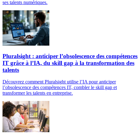
ses talents numériques.
Pluralsight : anticiper l’obsolescence des compétences
IT grâce à l’IA, du skill gap à la transformation des
talents
Découvrez comment Pluralsight utilise l’IA pour anticiper
l’obsolescence des compétences IT, combler le skill gap et
transformer les talents en entreprise.