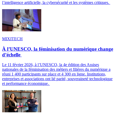
l’intelligence artificielle, la cybersécurité et les systèmes critiques.
MIXITECH
À l’UNESCO, la féminisation du numérique change
d’échelle
Le 11 février 2026, à l’UNESCO, la 4e édition des Assises
nationales de la féminisation des métiers et filières du numérique a
réuni 1 400 participants sur place et 4 300 en ligne. Institutions,
entreprises et associations ont lié parité, souveraineté technologique
et performance économique.