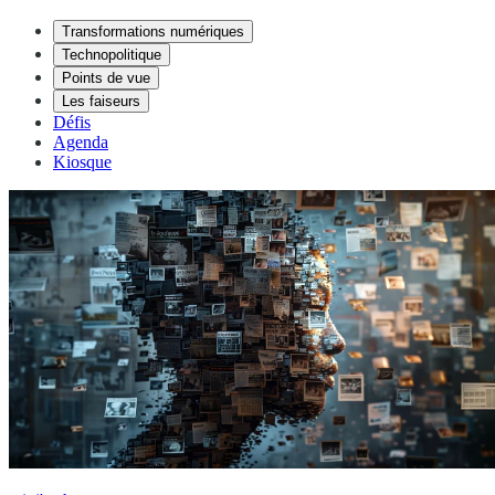
Transformations numériques
Technopolitique
Points de vue
Les faiseurs
Défis
Agenda
Kiosque