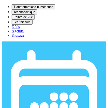
Transformations numériques
Technopolitique
Points de vue
Les faiseurs
Défis
Agenda
Kiosque