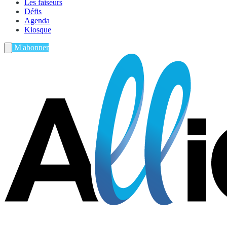
Les faiseurs
Défis
Agenda
Kiosque
M'abonner