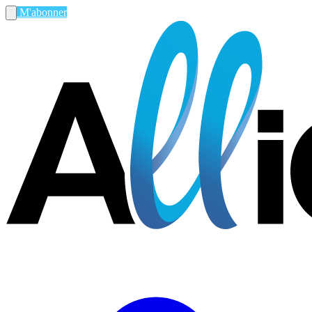
M'abonner