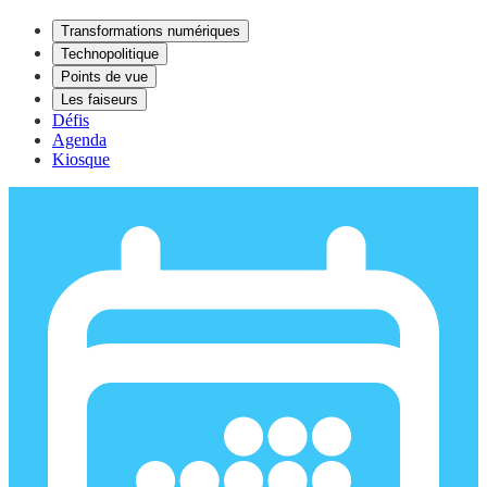
Transformations numériques
Technopolitique
Points de vue
Les faiseurs
Défis
Agenda
Kiosque