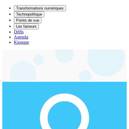
Transformations numériques
Technopolitique
Points de vue
Les faiseurs
Défis
Agenda
Kiosque