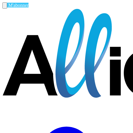
M'abonner