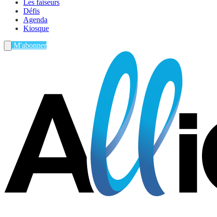
Les faiseurs
Défis
Agenda
Kiosque
M'abonner