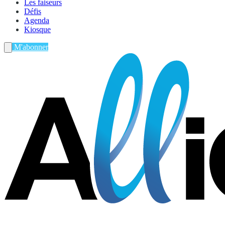
Les faiseurs
Défis
Agenda
Kiosque
M'abonner