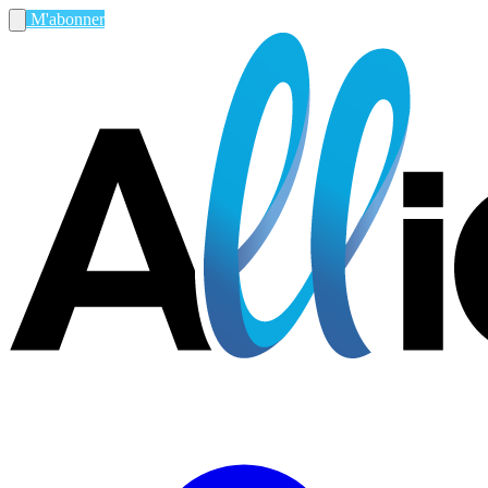
M'abonner