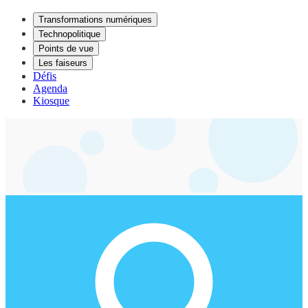
Transformations numériques
Technopolitique
Points de vue
Les faiseurs
Défis
Agenda
Kiosque