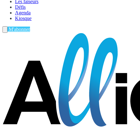
Les faiseurs
Défis
Agenda
Kiosque
M'abonner