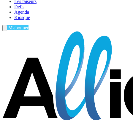
Les faiseurs
Défis
Agenda
Kiosque
M'abonner