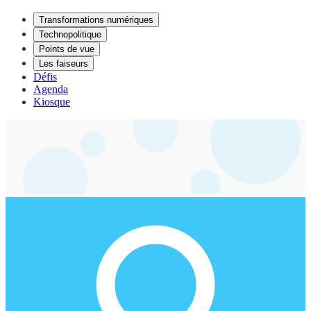
Transformations numériques
Technopolitique
Points de vue
Les faiseurs
Défis
Agenda
Kiosque