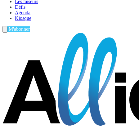
Les faiseurs
Défis
Agenda
Kiosque
M'abonner