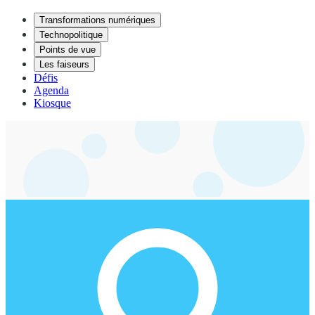
Transformations numériques
Technopolitique
Points de vue
Les faiseurs
Défis
Agenda
Kiosque