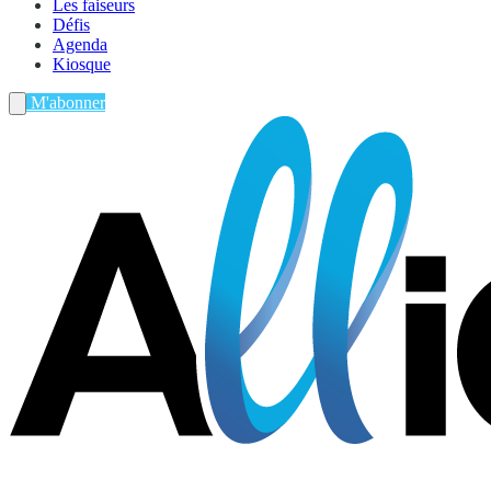
Les faiseurs
Défis
Agenda
Kiosque
M'abonner