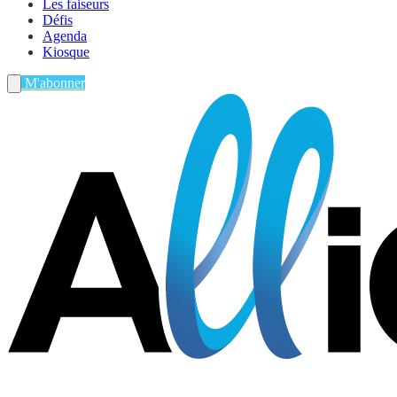
Les faiseurs
Défis
Agenda
Kiosque
M'abonner