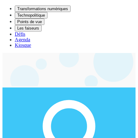
Transformations numériques
Technopolitique
Points de vue
Les faiseurs
Défis
Agenda
Kiosque