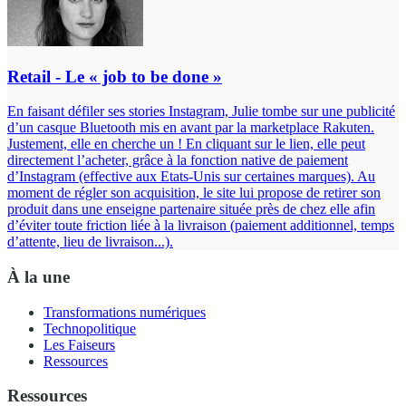
Retail - Le « job to be done »
En faisant défiler ses stories Instagram, Julie tombe sur une publicité
d’un casque Bluetooth mis en avant par la marketplace Rakuten.
Justement, elle en cherche un ! En cliquant sur le lien, elle peut
directement l’acheter, grâce à la fonction native de paiement
d’Instagram (effective aux Etats-Unis sur certaines marques). Au
moment de régler son acquisition, le site lui propose de retirer son
produit dans une enseigne partenaire située près de chez elle afin
d’éviter toute friction liée à la livraison (paiement additionnel, temps
d’attente, lieu de livraison...).
À la une
Transformations numériques
Technopolitique
Les Faiseurs
Ressources
Ressources