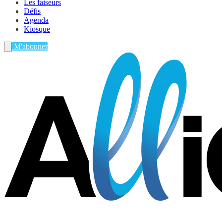
Les faiseurs
Défis
Agenda
Kiosque
M'abonner