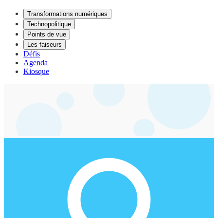
Transformations numériques
Technopolitique
Points de vue
Les faiseurs
Défis
Agenda
Kiosque