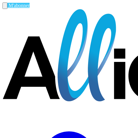
M'abonner