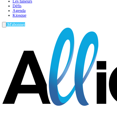
Les faiseurs
Défis
Agenda
Kiosque
M'abonner